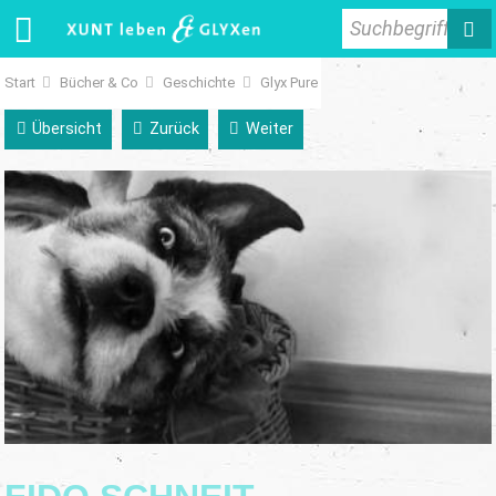
Suchbegriff
Start
Bücher & Co
Geschichte
Glyx Pure
Übersicht
Zurück
Weiter