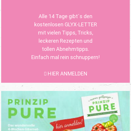
Alle 14 Tage gibt´s den
kostenlosen GLYX-LETTER
mit vielen Tipps, Tricks,
leckeren Rezepten und
tollen Abnehmtipps.
Einfach mal rein schnuppern!
HIER ANMELDEN