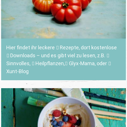
Hier findet ihr leckere
Rezepte
, dort kostenlose
Downloads
– und es gibt viel zu lesen, z.B.
Sinnvolles
,
Heilpflanzen,
Glyx-Mama,
oder
Xunt-Blog