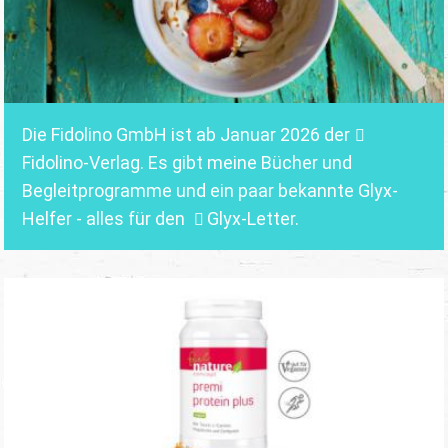
Die Fidolino GmbH ist ab Januar 2026 der
Fidolino-Verlag.
Es gibt meine Bücher und
Begleitprogramme und ein paar bekannte Glyx-
Helfer - alles für den
Glyx-Letter
.