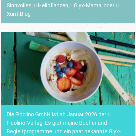
Sinnvolles
,
Heilpflanzen,
Glyx-Mama,
oder
Xunt-Blog
Die Fidolino GmbH ist ab Januar 2026 der
Fidolino-Verlag.
Es gibt meine Bücher und
Begleitprogramme und ein paar bekannte Glyx-