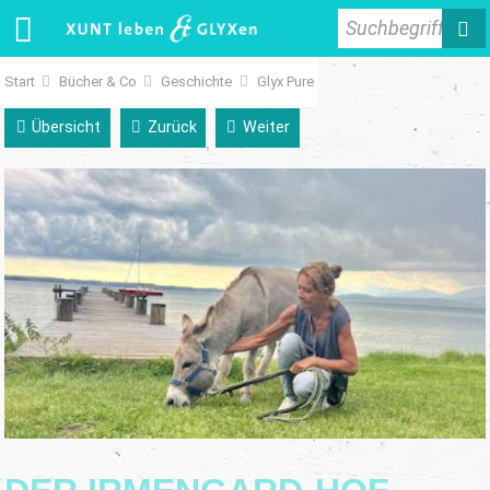
Suchbegriff
Start
Bücher & Co
Geschichte
Glyx Pure
Übersicht
Zurück
Weiter