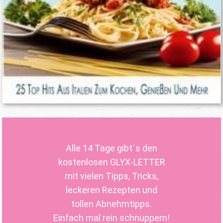
Alle 14 Tage gibt´s den
kostenlosen GLYX-LETTER
mit vielen Tipps, Tricks,
leckeren Rezepten und
tollen Abnehmtipps.
Einfach mal rein schnuppern!