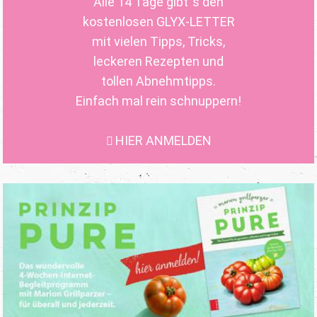
Alle 14 Tage gibt´s den
kostenlosen GLYX-LETTER
mit vielen Tipps, Tricks,
leckeren Rezepten und
tollen Abnehmtipps.
Einfach mal rein schnuppern!
HIER ANMELDEN