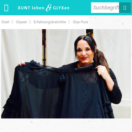
Suchbegriff
Start
Glyxen
Erfahrungsberichte
Glyx Pure