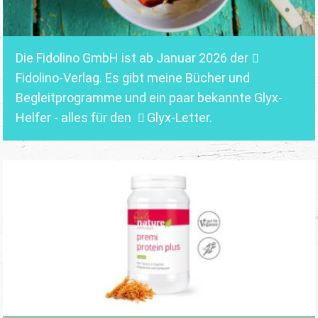
Die Fidolino GmbH ist ab Januar 2026 der
Fidolino-Verlag.
Es gibt meine Bücher und
Begleitprogramme und ein paar bekannte Glyx-
Helfer - alles für den
Glyx-Letter
.