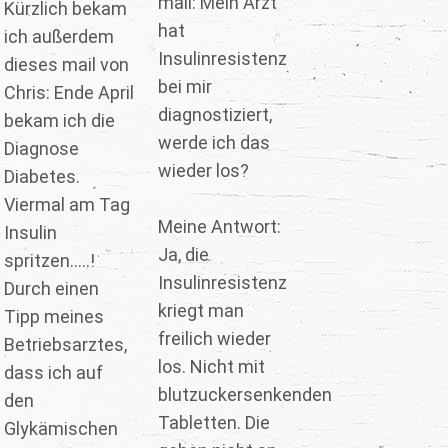
mail: Mein Arzt
Kürzlich bekam
hat
ich außerdem
Insulinresistenz
dieses mail von
bei mir
Chris: Ende April
diagnostiziert,
bekam ich die
werde ich das
Diagnose
wieder los?
Diabetes.
Viermal am Tag
Meine Antwort:
Insulin
Ja, die
spritzen.....!
Insulinresistenz
Durch einen
kriegt man
Tipp meines
freilich wieder
Betriebsarztes,
los. Nicht mit
dass ich auf
blutzuckersenkenden
den
Tabletten. Die
Glykämischen