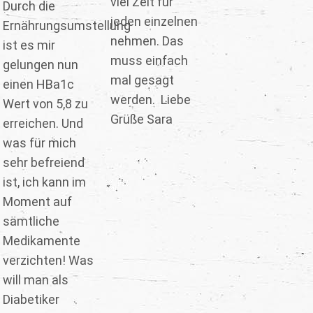
viel Zeit für
Durch die
jeden einzelnen
Ernährungsumstellung
nehmen. Das
ist es mir
muss einfach
gelungen nun
mal gesagt
einen HBa1c
werden. Liebe
Wert von 5,8 zu
Grüße Sara
erreichen. Und
was für mich
sehr befreiend
ist, ich kann im
Moment auf
sämtliche
Medikamente
verzichten! Was
will man als
Diabetiker