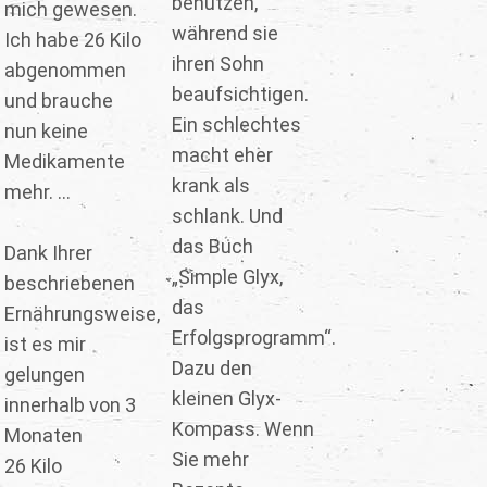
benutzen,
mich gewesen.
während sie
Ich habe 26 Kilo
ihren Sohn
abgenommen
beaufsichtigen.
und brauche
Ein schlechtes
nun keine
macht eher
Medikamente
krank als
mehr. ...
schlank. Und
das Buch
Dank Ihrer
„Simple Glyx,
beschriebenen
das
Ernährungsweise,
Erfolgsprogramm“.
ist es mir
Dazu den
gelungen
kleinen Glyx-
innerhalb von 3
Kompass. Wenn
Monaten
Sie mehr
26 Kilo