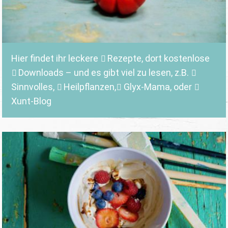
Hier findet ihr leckere
Rezepte
, dort kostenlose
Downloads
– und es gibt viel zu lesen, z.B.
Sinnvolles
,
Heilpflanzen,
Glyx-Mama,
oder
Xunt-Blog