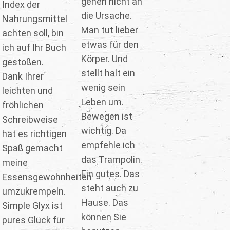
gehen nicht an
Index der
die Ursache.
Nahrungsmittel
Man tut lieber
achten soll, bin
etwas für den
ich auf Ihr Buch
Körper. Und
gestoßen.
stellt halt ein
Dank Ihrer
wenig sein
leichten und
Leben um.
fröhlichen
Bewegen ist
Schreibweise
wichtig. Da
hat es richtigen
empfehle ich
Spaß gemacht
das Trampolin.
meine
Ein gutes. Das
Essensgewohnheiten
steht auch zu
umzukrempeln.
Hause. Das
Simple Glyx ist
können Sie
pures Glück für