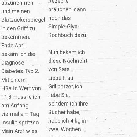
Rezepte
abzunehmen
brauchen, dann
und meinen
noch das
Blutzuckerspiegel
Simple-Glyx-
in den Griff zu
Kochbuch dazu.
bekommen.
Ende April
Nun bekam ich
bekam ich die
diese Nachricht
Diagnose
von Sara ...
Diabetes Typ 2.
Liebe Frau
Mit einem
Grillparzer, ich
HBa1c Wert von
liebe Sie,
11,8 musste ich
seitdem ich Ihre
am Anfang
Bücher habe,
viermal am Tag
habe ich 4 kg in
Insulin spritzen.
zwei Wochen
Mein Arzt wies