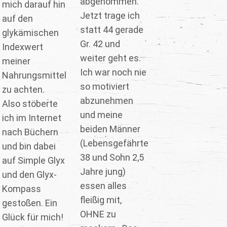
abgenommen.
mich darauf hin
Jetzt trage ich
auf den
statt 44 gerade
glykämischen
Gr. 42 und
Indexwert
weiter geht es.
meiner
Ich war noch nie
Nahrungsmittel
so motiviert
zu achten.
abzunehmen
Also stöberte
und meine
ich im Internet
beiden Männer
nach Büchern
(Lebensgefährte
und bin dabei
38 und Sohn 2,5
auf Simple Glyx
Jahre jung)
und den Glyx-
essen alles
Kompass
fleißig mit,
gestoßen. Ein
OHNE zu
Glück für mich!