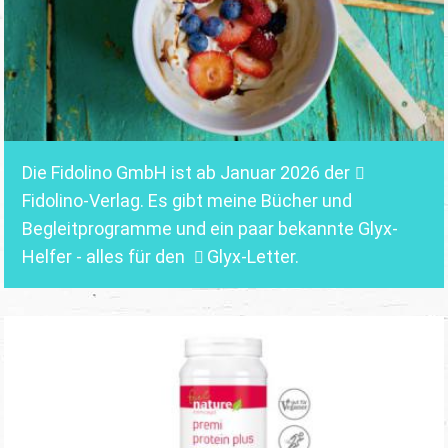
Die Fidolino GmbH ist ab Januar 2026 der
Fidolino-Verlag.
Es gibt meine Bücher und
Begleitprogramme und ein paar bekannte Glyx-
Helfer - alles für den
Glyx-Letter
.