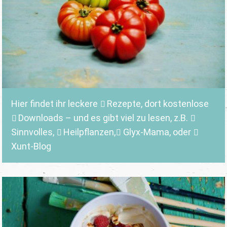
Hier findet ihr leckere
Rezepte
, dort kostenlose
Downloads
– und es gibt viel zu lesen, z.B.
Sinnvolles
,
Heilpflanzen,
Glyx-Mama,
oder
Xunt-Blog