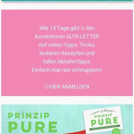
Alle 14 Tage gibt´s den
kostenlosen GLYX-LETTER
mit vielen Tipps, Tricks,
leckeren Rezepten und
tollen Abnehmtipps.
Einfach mal rein schnuppern!
HIER ANMELDEN