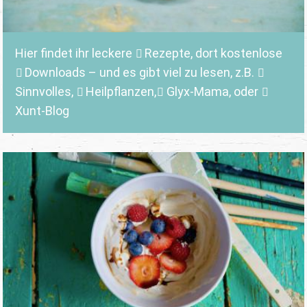
Hier findet ihr leckere
Rezepte
, dort kostenlose
Downloads
– und es gibt viel zu lesen, z.B.
Sinnvolles
,
Heilpflanzen,
Glyx-Mama,
oder
Xunt-Blog