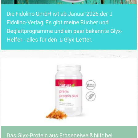
Die Fidolino GmbH ist ab Januar 2026 der
Fidolino-Verlag.
Es gibt meine Bücher und
Begleitprogramme und ein paar bekannte Glyx-
Helfer - alles für den
Glyx-Letter
.
Das Glyx-Protein aus Erbseneiweiß hilft bei