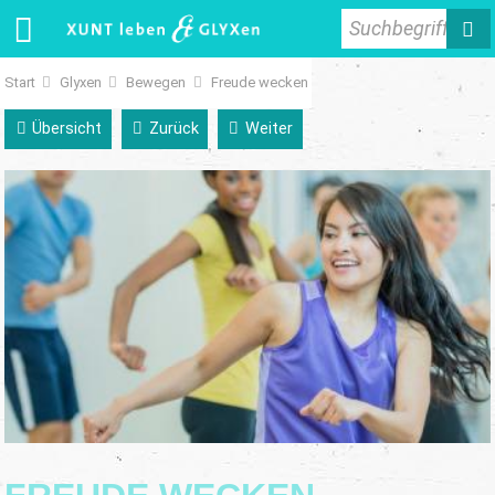
Suchbegriff
Start
Glyxen
Bewegen
Freude wecken
Übersicht
Zurück
Weiter