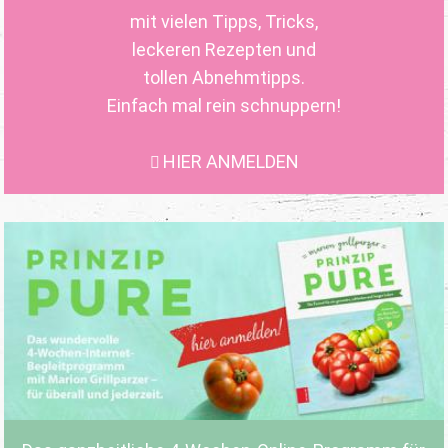
mit vielen Tipps, Tricks,
leckeren Rezepten und
tollen Abnehmtipps.
Einfach mal rein schnuppern!
HIER ANMELDEN