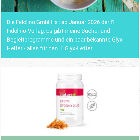
Die Fidolino GmbH ist ab Januar 2026 der
Fidolino-Verlag.
Es gibt meine Bücher und
Begleitprogramme und ein paar bekannte Glyx-
Helfer - alles für den
Glyx-Letter
.