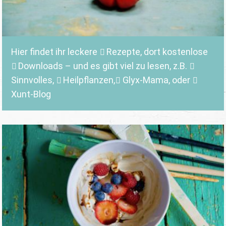
Hier findet ihr leckere
Rezepte
, dort kostenlose
Downloads
– und es gibt viel zu lesen, z.B.
Sinnvolles
,
Heilpflanzen,
Glyx-Mama,
oder
Xunt-Blog