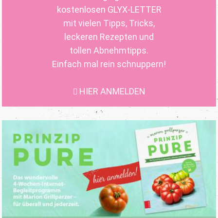
kostenlosen GLYX-LETTER
mit vielen Tipps, Tricks,
leckeren Rezepten und
tollen Abnehmtipps.
Einfach mal rein schnuppern!
HIER ANMELDEN