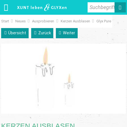
Suchbegriff
Start
Neues
Ausprobieren
Kerzen Ausblasen
Glyx Pure
Übersicht
Zurück
Weiter
KERZEN AUSBLASEN