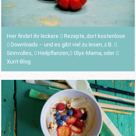
Hier findet ihr leckere
Rezepte
, dort kostenlose
Downloads
– und es gibt viel zu lesen, z.B.
Sinnvolles
,
Heilpflanzen,
Glyx-Mama,
oder
Xunt-Blog