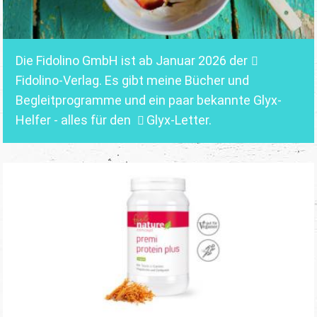
Die Fidolino GmbH ist ab Januar 2026 der
Fidolino-Verlag.
Es gibt meine Bücher und
Begleitprogramme und ein paar bekannte Glyx-
Helfer - alles für den
Glyx-Letter
.