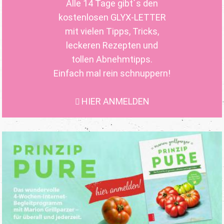
Alle 14 Tage gibt´s den
kostenlosen GLYX-LETTER
mit vielen Tipps, Tricks,
leckeren Rezepten und
tollen Abnehmtipps.
Einfach mal rein schnuppern!
HIER ANMELDEN