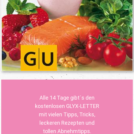
Alle 14 Tage gibt´s den
kostenlosen GLYX-LETTER
mit vielen Tipps, Tricks,
leckeren Rezepten und
tollen Abnehmtipps.