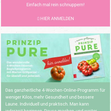
Einfach mal rein schnuppern!
HIER ANMELDEN
Das ganzheitliche 4-Wochen-Online-Programm für
weniger Kilos, mehr Gesundheit und bessere
Laune. Individuell und praktisch. Man kann
jederzeit beginnen. Pause machen, und weiter