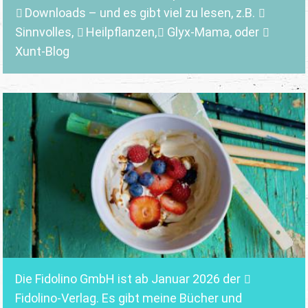
Downloads
– und es gibt viel zu lesen, z.B.
Sinnvolles
,
Heilpflanzen,
Glyx-Mama,
oder
Xunt-Blog
Die Fidolino GmbH ist ab Januar 2026 der
Fidolino-Verlag.
Es gibt meine Bücher und