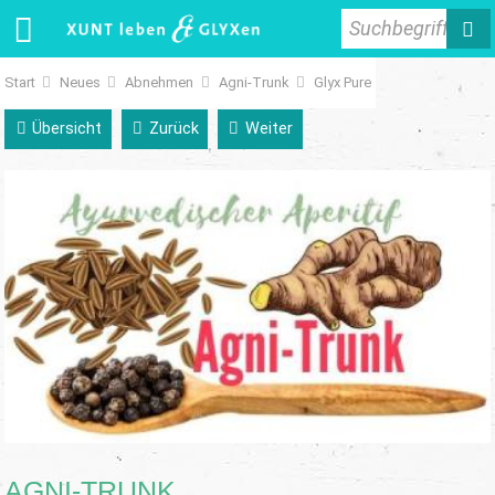
Suchbegriff
Start
Neues
Abnehmen
Agni-Trunk
Glyx Pure
Übersicht
Zurück
Weiter
AGNI-TRUNK