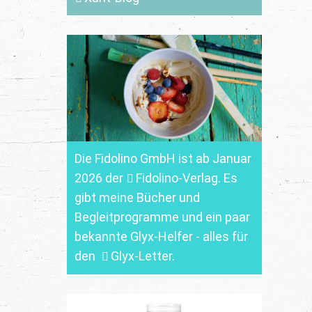
Die Fidolino GmbH ist ab Januar
2026 der
Fidolino-Verlag.
Es
gibt meine Bücher und
Begleitprogramme und ein paar
bekannte Glyx-Helfer - alles für
den
Glyx-Letter
.