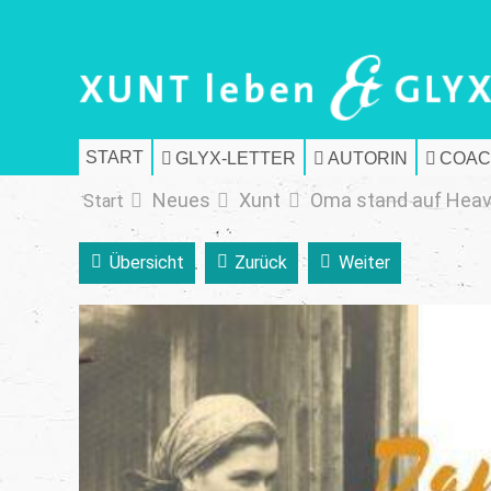
START
GLYX-LETTER
AUTORIN
COAC
Neues
Xunt
Oma stand auf Heav
Start
Übersicht
Zurück
Weiter