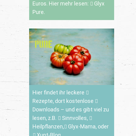
Euros. Hier mehr lesen:
Glyx
Pure.
Hier findet ihr leckere
Rezepte
, dort kostenlose
Downloads
– und es gibt viel zu
lesen, z.B.
Sinnvolles
,
Heilpflanzen,
Glyx-Mama,
oder
Xunt-Blog