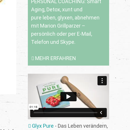
PERSONAL COACHING: Smart
Aging, Detox, xunt und
pure leben, glyxen, abnehmen
mit Marion Grillparzer –
persönlich oder per E-Mail,
Telefon und Skype.
MEHR ERFAHREN
Glyx Pure
- Das Leben verändern,