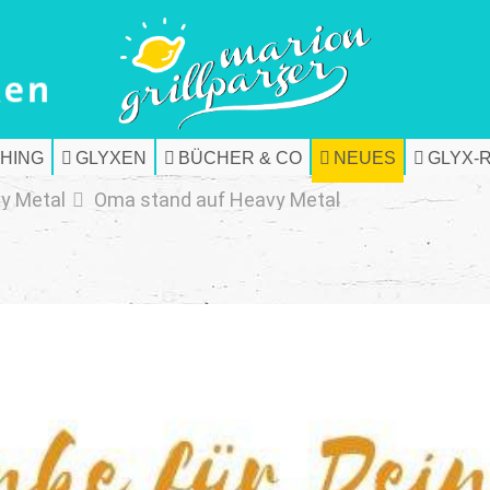
HING
GLYXEN
BÜCHER & CO
NEUES
GLYX-
y Metal
Oma stand auf Heavy Metal