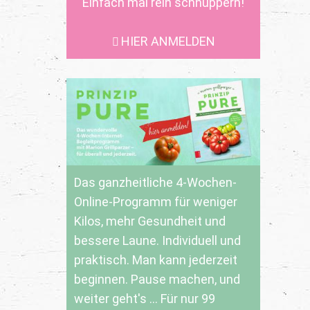
Einfach mal rein schnuppern!
HIER ANMELDEN
Das ganzheitliche 4-Wochen-
Online-Programm für weniger
Kilos, mehr Gesundheit und
bessere Laune. Individuell und
praktisch. Man kann jederzeit
beginnen. Pause machen, und
weiter geht's ... Für nur 99