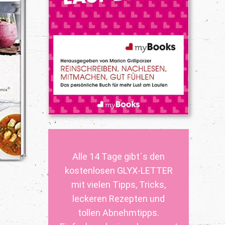
Alle 14 Tage gibt´s den
kostenlosen GLYX-LETTER
mit vielen Tipps, Tricks,
leckeren Rezepten und
tollen Abnehmtipps.