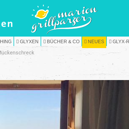
HING
GLYXEN
BÜCHER & CO
NEUES
GLYX-
Mückenschreck