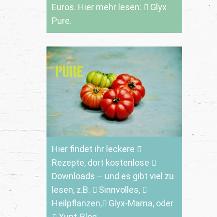
Euros. Hier mehr lesen:
Glyx
Pure.
Hier findet ihr leckere
Rezepte
, dort kostenlose
Downloads
– und es gibt viel zu
lesen, z.B.
Sinnvolles
,
Heilpflanzen,
Glyx-Mama,
oder
Xunt-Blog