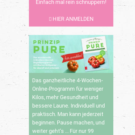
Einfach mal rein schnuppern!
HIER ANMELDEN
Das ganzheitliche 4-Wochen-
Online-Programm für weniger
Kilos, mehr Gesundheit und
bessere Laune. Individuell und
praktisch. Man kann jederzeit
beginnen. Pause machen, und
weiter geht's ... Für nur 99