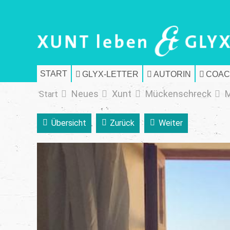
START
GLYX-LETTER
AUTORIN
COAC
Neues
Xunt
Mückenschreck
Start
Übersicht
Zurück
Weiter