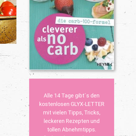
Alle 14 Tage gibt´s den
kostenlosen GLYX-LETTER
mit vielen Tipps, Tricks,
leckeren Rezepten und
tollen Abnehmtipps.