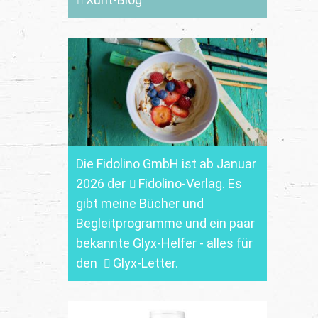
Die Fidolino GmbH ist ab Januar
2026 der
Fidolino-Verlag.
Es
gibt meine Bücher und
Begleitprogramme und ein paar
bekannte Glyx-Helfer - alles für
den
Glyx-Letter
.