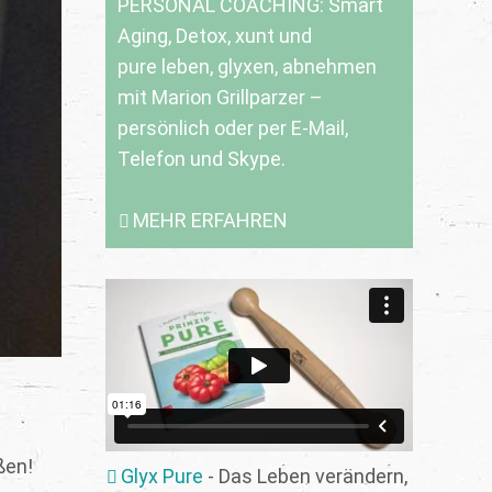
PERSONAL COACHING: Smart
Aging, Detox, xunt und
pure leben, glyxen, abnehmen
mit Marion Grillparzer –
persönlich oder per E-Mail,
Telefon und Skype.
MEHR ERFAHREN
ßen!
Glyx Pure
- Das Leben verändern,