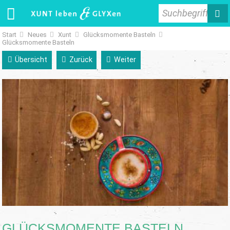
Suchbegriff
Start
Neues
Xunt
Glücksmomente Basteln
Glücksmomente Basteln
Übersicht
Zurück
Weiter
GLÜCKSMOMENTE BASTELN