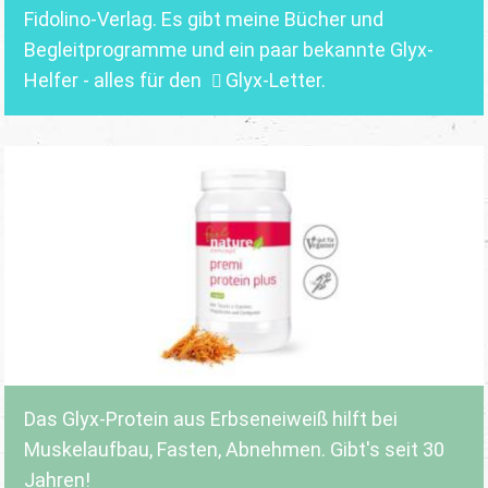
Fidolino-Verlag.
Es gibt meine Bücher und
Begleitprogramme und ein paar bekannte Glyx-
Helfer - alles für den
Glyx-Letter
.
Das Glyx-Protein aus Erbseneiweiß hilft bei
Muskelaufbau, Fasten, Abnehmen. Gibt's seit 30
Jahren!