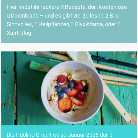
Hier findet ihr leckere
Rezepte
, dort kostenlose
Downloads
– und es gibt viel zu lesen, z.B.
Sinnvolles
,
Heilpflanzen,
Glyx-Mama,
oder
Xunt-Blog
Die Fidolino GmbH ist ab Januar 2026 der