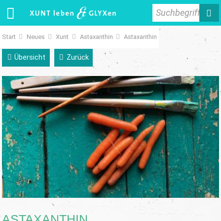
Suchbegriff
Start
Neues
Xunt
Astaxanthin
Astaxanthin
Übersicht
Zurück
ASTAXANTHIN