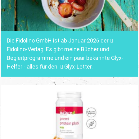
Die Fidolino GmbH ist ab Januar 2026 der
Fidolino-Verlag.
Es gibt meine Bücher und
Begleitprogramme und ein paar bekannte Glyx-
Helfer - alles für den
Glyx-Letter
.