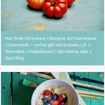
Hier findet ihr leckere
Rezepte
, dort kostenlose
Downloads
– und es gibt viel zu lesen, z.B.
Sinnvolles
,
Heilpflanzen,
Glyx-Mama,
oder
Xunt-Blog