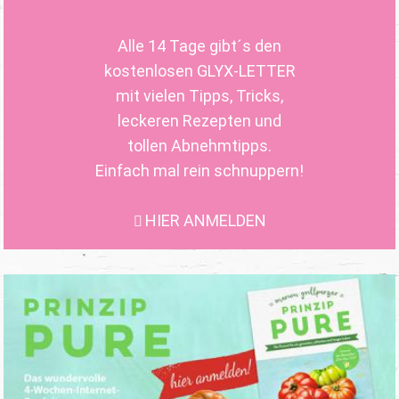
Alle 14 Tage gibt´s den
kostenlosen GLYX-LETTER
mit vielen Tipps, Tricks,
leckeren Rezepten und
tollen Abnehmtipps.
Einfach mal rein schnuppern!
HIER ANMELDEN