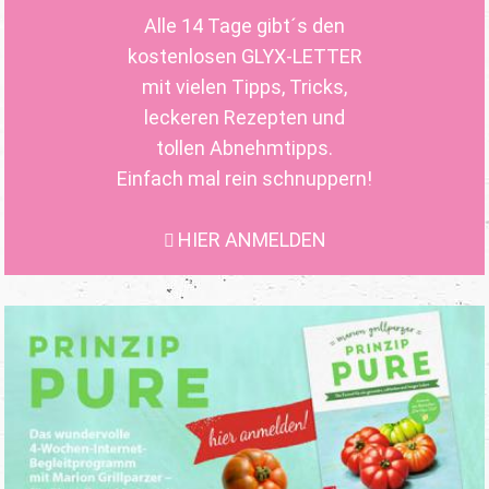
Alle 14 Tage gibt´s den
kostenlosen GLYX-LETTER
mit vielen Tipps, Tricks,
leckeren Rezepten und
tollen Abnehmtipps.
Einfach mal rein schnuppern!
HIER ANMELDEN