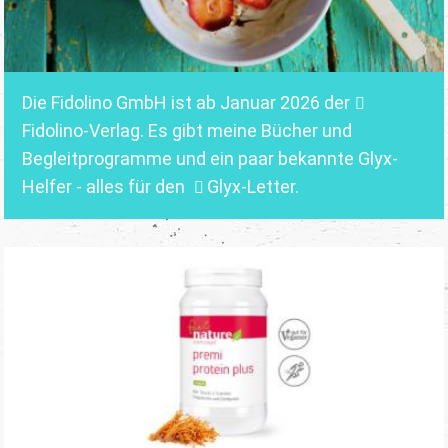
Die Fidolino GmbH ist ab Januar 2026 der
Fidolino-Verlag.
Es gibt meine Bücher und
Begleitprogramme und ein paar bekannte Glyx-
Helfer - alles für den
Glyx-Letter
.