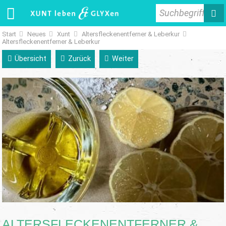
Suchbegriff
Start
Neues
Xunt
Altersfleckenentferner & Leberkur
Altersfleckenentferner & Leberkur
Übersicht
Zurück
Weiter
ALTERSFLECKENENTFERNER &