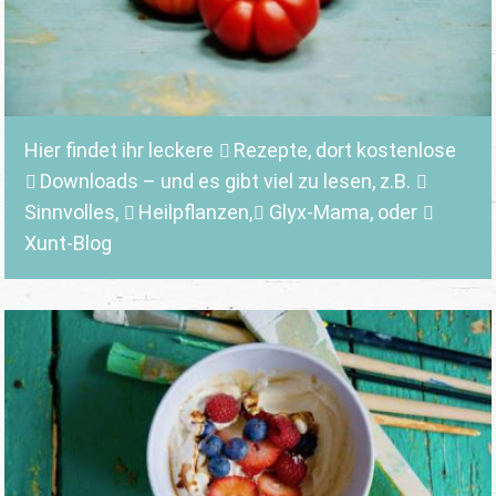
Hier findet ihr leckere
Rezepte
, dort kostenlose
Downloads
– und es gibt viel zu lesen, z.B.
Sinnvolles
,
Heilpflanzen,
Glyx-Mama,
oder
Xunt-Blog