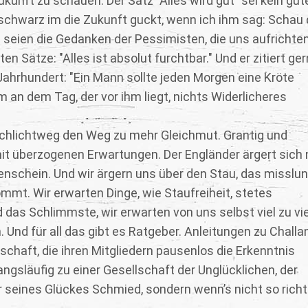
Zukunft zu schauen. Der Satz "Alles wird gut" sei kein gut
chschwarz im die Zukunft guckt, wenn ich ihm sag: Schau
es seien die Gedanken der Pessimisten, die uns aufrichten
en Sätze: "Alles ist absolut furchtbar." Und er zitiert ge
Jahrhundert: "Ein Mann sollte jeden Morgen eine Kröte
 an dem Tag, der vor ihm liegt, nichts Widerlicheres
schlichtweg den Weg zu mehr Gleichmut. Grantig und
it überzogenen Erwartungen. Der Engländer ärgert sich 
nenschein. Und wir ärgern uns über den Stau, das misslu
mmt. Wir erwarten Dinge, wie Staufreiheit, stetes
d das Schlimmste, wir erwarten von uns selbst viel zu vie
h. Und für all das gibt es Ratgeber. Anleitungen zu Chall
lschaft, die ihren Mitgliedern pausenlos die Erkenntnis
angsläufig zu einer Gesellschaft der Unglücklichen, der
ur seines Glückes Schmied, sondern wenn’s nicht so richt