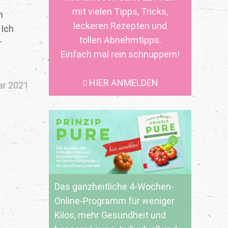
mit vielen Tipps, Tricks,
n
leckeren Rezepten und
 Ich
tollen Abnehmtipps.
r
Einfach mal rein schnuppern!
HIER ANMELDEN
ar 2021
Das ganzheitliche 4-Wochen-
Online-Programm für weniger
Kilos, mehr Gesundheit und