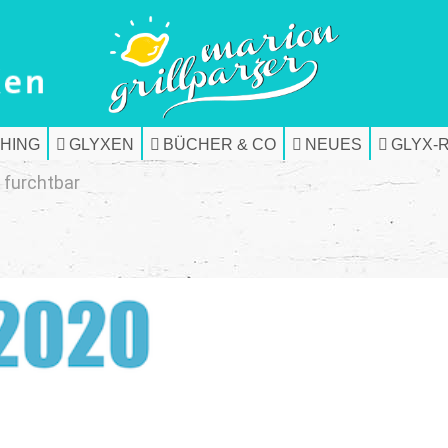
HING
GLYXEN
BÜCHER & CO
NEUES
GLYX-
 furchtbar