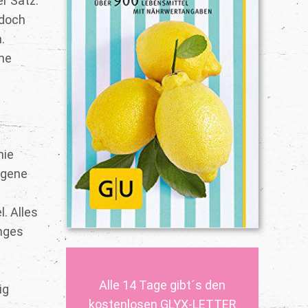
er Satz.
 doch
.
rne
nie
ngene
l. Alles
anges
Alle 14 Tage gibt´s den
ig
kostenlosen GLYX-LETTER