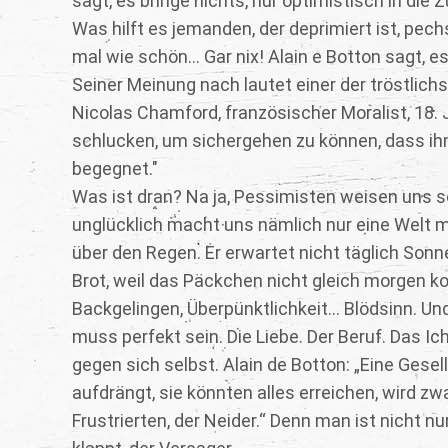
sagt, es bringe nichts, nur optimistisch in die 
Was hilft es jemanden, der deprimiert ist, pe
mal wie schön... Gar nix! Alain e Botton sagt, 
Seiner Meinung nach lautet einer der tröstlichst
Nicolas Chamford, französischer Moralist, 18. 
schlucken, um sichergehen zu können, dass ihm
begegnet."
Was ist dran? Na ja, Pessimisten weisen uns 
unglücklich macht uns nämlich nur eine Welt m
über den Regen. Er erwartet nicht täglich Son
Brot, weil das Päckchen nicht gleich morgen ko
Backgelingen, Überpünktlichkeit... Blödsinn. Un
muss perfekt sein. Die Liebe. Der Beruf. Das Ic
gegen sich selbst. Alain de Botton: „Eine Gesel
aufdrängt, sie könnten alles erreichen, wird zw
Frustrierten, der Neider.“ Denn man ist nicht n