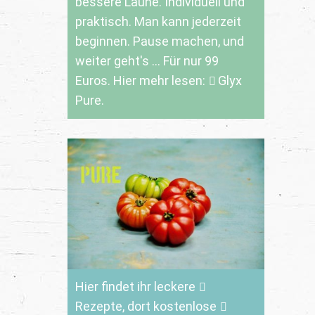
bessere Laune. Individuell und
praktisch. Man kann jederzeit
beginnen. Pause machen, und
weiter geht's ... Für nur 99
Euros. Hier mehr lesen:
Glyx
Pure.
Hier findet ihr leckere
Rezepte
, dort kostenlose