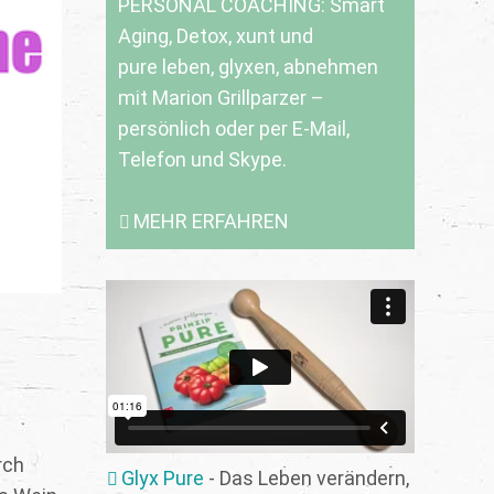
PERSONAL COACHING: Smart
Aging, Detox, xunt und
pure leben, glyxen, abnehmen
mit Marion Grillparzer –
persönlich oder per E-Mail,
Telefon und Skype.
MEHR ERFAHREN
rch
Glyx Pure
- Das Leben verändern,