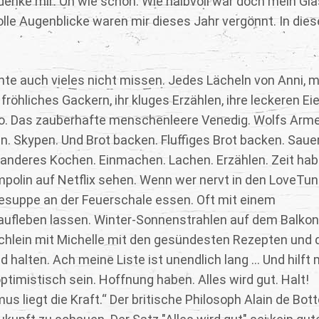
 denke mir: Oh wie schön. Wie halbvoll war doch mein Gl
olle Augenblicke waren mir dieses Jahr vergönnt. In die
chte auch vieles nicht missen. Jedes Lächeln von Anni,
fröhliches Gackern, ihr kluges Erzählen, ihre leckeren Eie
no. Das zauberhafte menschenleere Venedig. Wolfs Arme
. Skypen. Und Brot backen. Fluffiges Brot backen. Sauer
anderes Kochen. Einmachen. Lachen. Erzählen. Zeit hab
polin auf Netflix sehen. Wenn wer nervt in den LoveTun
suppe an der Feuerschale essen. Oft mit einem
aufleben lassen. Winter-Sonnenstrahlen auf dem Balkon
üchlein mit Michelle mit den gesündesten Rezepten und 
 halten. Ach meine Liste ist unendlich lang ... Und hilft 
imistisch sein. Hoffnung haben. Alles wird gut. Halt!
s liegt die Kraft.“ Der britische Philosoph Alain de Bot