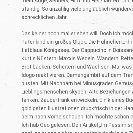
mein Auge, Sehnerv, Hirn und Herz laufen. Und
ständig. So unzählig viele unglaublich wunderv
schrecklichen Jahr.
Das keiner noch mal erleben will. Doch ich mö
Patenkind ein großes Glück. Die Hühnchen... ihr 
tiefblaue Königssee. Der Cappucino in Boissa
Kurtis Nüstern. Maxxls Wedeln. Wandern. Reiten
Brot backen. Scheitern und Wachsen. Mal was 
Idogo reaktivieren. Damengambit auf dem Tram
pusten. Mit Nachbarn bei Minusgraden Gemüse
Lieblingsmenschen skypen. Alte Beziehungen 
tanken. Zaubertrank entwickeln. Ein kleines B
goldigsten Illustrationen druckfrisch in der Hand
beim nach Vorne schauen. Ich möchte schon opt
Ich hab Geo gelesen. Den Artikel „Im Pessimismu