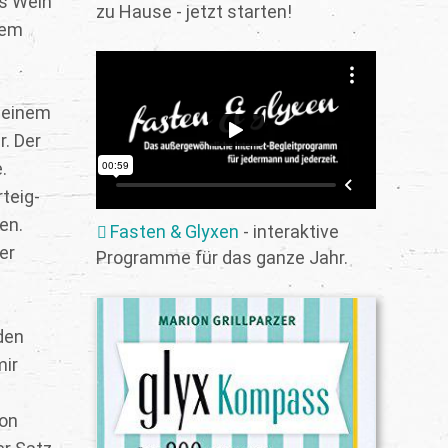
as Wein
zu Hause - jetzt starten!
sem
 meinem
r. Der
.
teig-
en.
Fasten & Glyxen
- interaktive
er
Programme für das ganze Jahr.
den
mir
ton