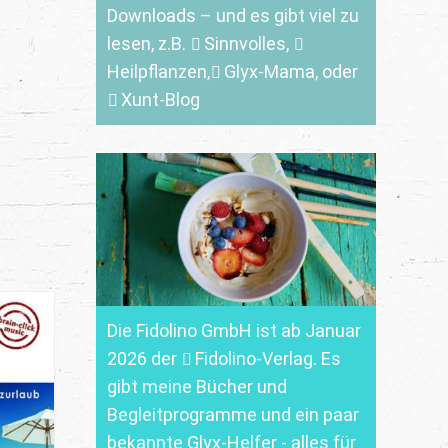
Downloads
– und es gibt viel zu
lesen, z.B.
Sinnvolles
,
Heilpflanzen,
Glyx-Mama,
oder
Xunt-Blog
Die Fidolino GmbH ist ab Januar
2026 der
Fidolino-Verlag.
Es
gibt meine Bücher und
Begleitprogramme und ein paar
bekannte Glyx-Helfer - alles für