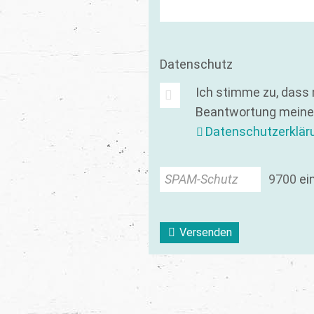
Datenschutz
Ich stimme zu, dass
Beantwortung meiner
Datenschutzerklär
SPAM-Schutz
9
7
0
0
ei
Versenden