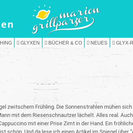
HING
GLYXEN
BÜCHER & CO
NEUES
GLYX-
ögel zwitschern Frühling. Die Sonnenstrahlen mühen sich
Mann mit dem Riesenschnautzer lächelt. Alles real. Auch
appuccino mit einer Prise Zimt in der Hand. Ein fröhlich
t schön. Und da lese ich einen Artikel im Spiegel über “