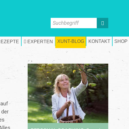
Suchbegriff
XUNT-BLOG
KONTAKT
SHOP
REZEPTE
EXPERTEN
 auf
 der
es
Alles