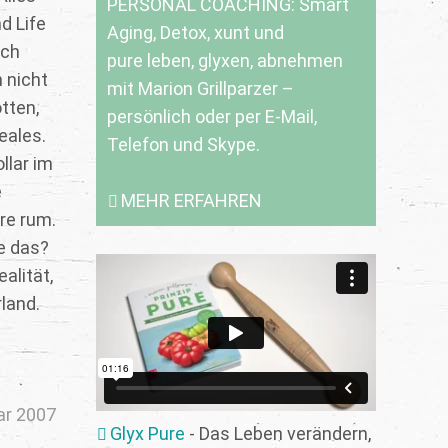
PERSONAL COACHING: Smart
d Life
Aging, Detox, xunt und
ich
pure leben, glyxen, abnehmen
h nicht
mit Marion Grillparzer –
tten,
persönlich oder per E-Mail,
eales.
Telefon und Skype.
llar im
e
MEHR ERFAHREN
re rum.
ie das?
alität,
land.
ar 2007
Glyx Pure
- Das Leben verändern,