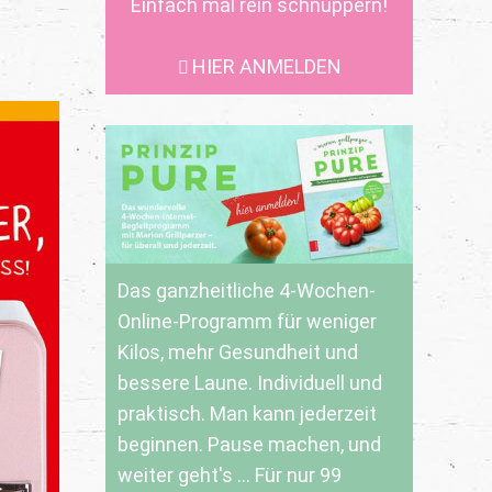
Einfach mal rein schnuppern!
HIER ANMELDEN
Das ganzheitliche 4-Wochen-
Online-Programm für weniger
Kilos, mehr Gesundheit und
bessere Laune. Individuell und
praktisch. Man kann jederzeit
beginnen. Pause machen, und
weiter geht's ... Für nur 99