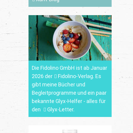
Die Fidolino GmbH ist ab Januar
2026 der
Fidolino-Verlag.
Es
gibt meine Bücher und
Begleitprogramme und ein paar
bekannte Glyx-Helfer - alles für
den
Glyx-Letter
.