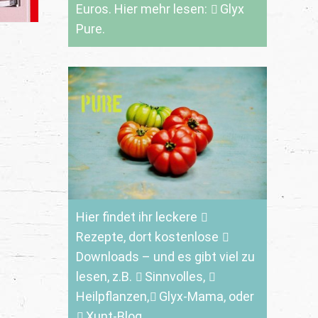
Euros. Hier mehr lesen:
Glyx
Pure.
Hier findet ihr leckere
Rezepte
, dort kostenlose
Downloads
– und es gibt viel zu
lesen, z.B.
Sinnvolles
,
Heilpflanzen,
Glyx-Mama,
oder
Xunt-Blog