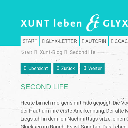
START
GLYX-LETTER
AUTORIN
COAC
Xunt-Blog
Second life
Start
Übersicht
Zurück
Weiter
SECOND LIFE
Heute bin ich morgens mit Fido gejoggt. Die V
der Haut um ihre erste Anerkennung. Der alte 
Liegstuhl in dem ich Nachmittags sitze, einen C
Glucksen im Bauch. Es ist Sonntag. Das Leben is