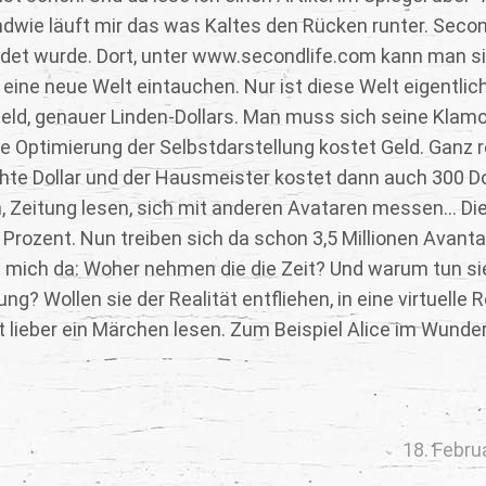
ndwie läuft mir das was Kaltes den Rücken runter. Secon
ründet wurde. Dort, unter www.secondlife.com kann man s
 eine neue Welt eintauchen. Nur ist diese Welt eigentlic
s Geld, genauer Linden-Dollars. Man muss sich seine Klamo
ie Optimierung der Selbstdarstellung kostet Geld. Ganz r
te Dollar und der Hausmeister kostet dann auch 300 Do
, Zeitung lesen, sich mit anderen Avataren messen… Di
Prozent. Nun treiben sich da schon 3,5 Millionen Avanta
rag mich da: Woher nehmen die die Zeit? Und warum tun s
? Wollen sie der Realität entfliehen, in eine virtuelle Re
 lieber ein Märchen lesen. Zum Beispiel Alice im Wunder
18. Febru