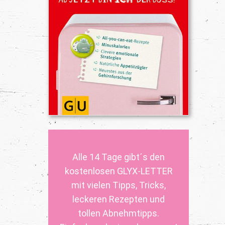
Alle 14 Tage gibt´s den
kostenlosen GLYX-LETTER
mit vielen Tipps, Tricks,
leckeren Rezepten und
tollen Abnehmtipps.