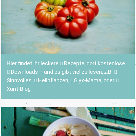
Hier findet ihr leckere
Rezepte
, dort kostenlose
Downloads
– und es gibt viel zu lesen, z.B.
Sinnvolles
,
Heilpflanzen,
Glyx-Mama,
oder
Xunt-Blog