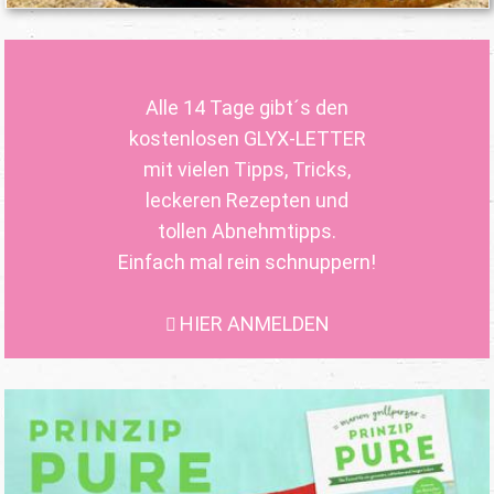
Alle 14 Tage gibt´s den
kostenlosen GLYX-LETTER
mit vielen Tipps, Tricks,
leckeren Rezepten und
tollen Abnehmtipps.
Einfach mal rein schnuppern!
HIER ANMELDEN