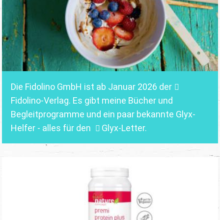
Die Fidolino GmbH ist ab Januar 2026 der
Fidolino-Verlag.
Es gibt meine Bücher und
Begleitprogramme und ein paar bekannte Glyx-
Helfer - alles für den
Glyx-Letter
.