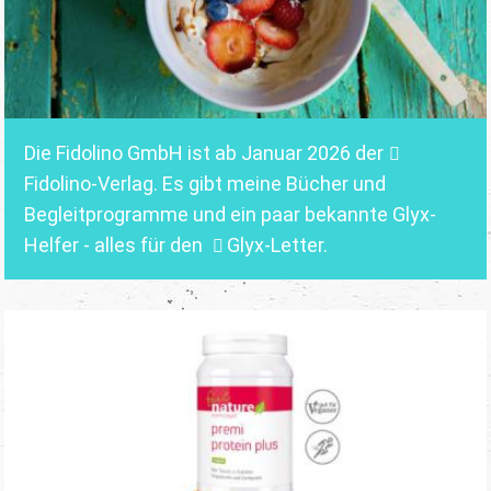
Die Fidolino GmbH ist ab Januar 2026 der
Fidolino-Verlag.
Es gibt meine Bücher und
Begleitprogramme und ein paar bekannte Glyx-
Helfer - alles für den
Glyx-Letter
.