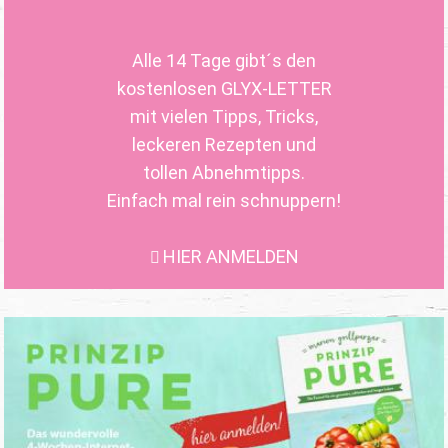
Alle 14 Tage gibt´s den
kostenlosen GLYX-LETTER
mit vielen Tipps, Tricks,
leckeren Rezepten und
tollen Abnehmtipps.
Einfach mal rein schnuppern!
HIER ANMELDEN