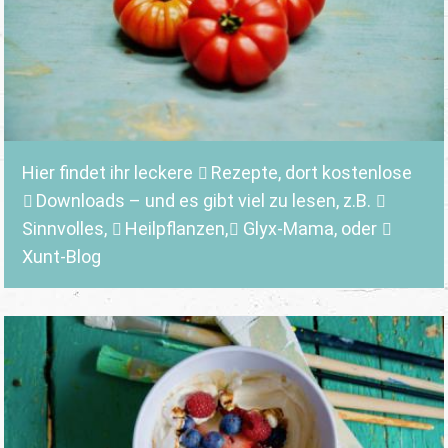
Hier findet ihr leckere
Rezepte
, dort kostenlose
Downloads
– und es gibt viel zu lesen, z.B.
Sinnvolles
,
Heilpflanzen,
Glyx-Mama,
oder
Xunt-Blog