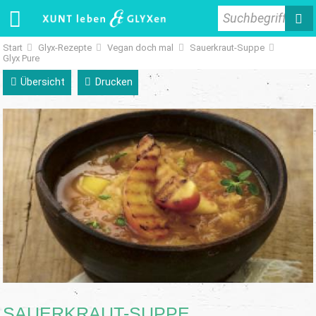
Suchbegriff
Start
Glyx-Rezepte
Vegan doch mal
Sauerkraut-Suppe
Glyx Pure
Übersicht
Drucken
SAUERKRAUT-SUPPE