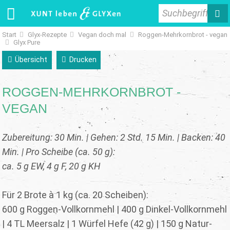
Suchbegriff
Start
Glyx-Rezepte
Vegan doch mal
Roggen-Mehrkornbrot - vegan
Glyx Pure
Übersicht
Drucken
ROGGEN-MEHRKORNBROT -
VEGAN
Zubereitung: 30 Min. | Gehen: 2 Std. 15 Min. | Backen: 40
Min. | Pro Scheibe (ca. 50 g):
ca. 5 g EW, 4 g F, 20 g KH
Für 2 Brote à 1 kg (ca. 20 Scheiben):
600 g Roggen-Vollkornmehl | 400 g Dinkel-Vollkornmehl
| 4 TL Meersalz | 1 Würfel Hefe (42 g) | 150 g Natur-