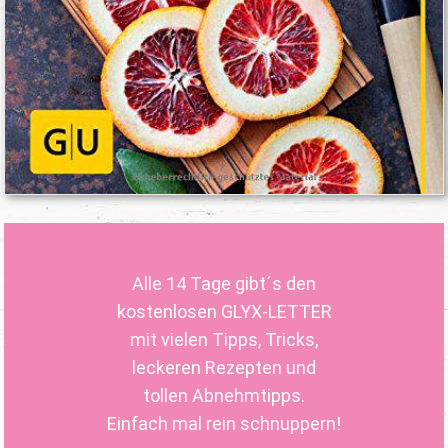
Alle 14 Tage gibt´s den
kostenlosen GLYX-LETTER
mit vielen Tipps, Tricks,
leckeren Rezepten und
tollen Abnehmtipps.
Einfach mal rein schnuppern!