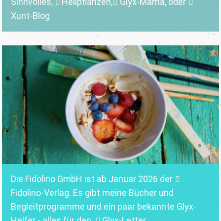
Sinnvolles
,
Heilpflanzen,
Glyx-Mama,
oder
Xunt-Blog
Die Fidolino GmbH ist ab Januar 2026 der
Fidolino-Verlag.
Es gibt meine Bücher und
Begleitprogramme und ein paar bekannte Glyx-
Helfer - alles für den
Glyx-Letter
.