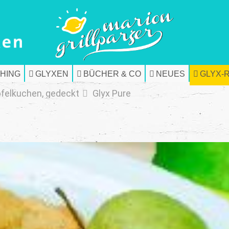
HING
GLYXEN
BÜCHER & CO
NEUES
GLYX-
felkuchen, gedeckt
Glyx Pure