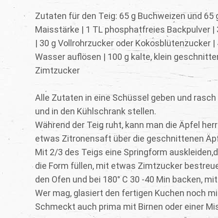
Zutaten für den Teig: 65 g Buchweizen und 65 g
Maisstärke | 1 TL phosphatfreies Backpulver | 
| 30 g Vollrohrzucker oder Kokosblütenzucker | 
Wasser auflösen | 100 g kalte, klein geschnitte
Zimtzucker
Alle Zutaten in eine Schüssel geben und rasch 
und in den Kühlschrank stellen.
Während der Teig ruht, kann man die Äpfel her
etwas Zitronensaft über die geschnittenen Äp
Mit 2/3 des Teigs eine Springform auskleiden,de
die Form füllen, mit etwas Zimtzucker bestreue
den Ofen und bei 180° C 30 -40 Min backen, mi
Wer mag, glasiert den fertigen Kuchen noch mi
Schmeckt auch prima mit Birnen oder einer Mi