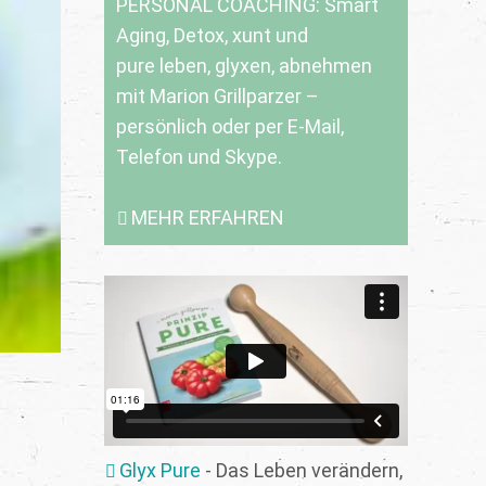
PERSONAL COACHING: Smart
Aging, Detox, xunt und
pure leben, glyxen, abnehmen
mit Marion Grillparzer –
persönlich oder per E-Mail,
Telefon und Skype.
MEHR ERFAHREN
Glyx Pure
- Das Leben verändern,