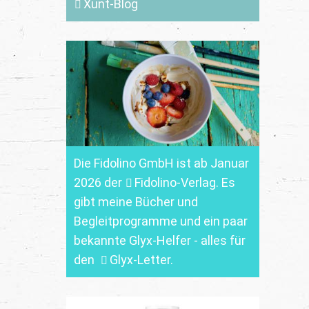
Xunt-Blog
Die Fidolino GmbH ist ab Januar
2026 der
Fidolino-Verlag.
Es
gibt meine Bücher und
Begleitprogramme und ein paar
bekannte Glyx-Helfer - alles für
den
Glyx-Letter
.