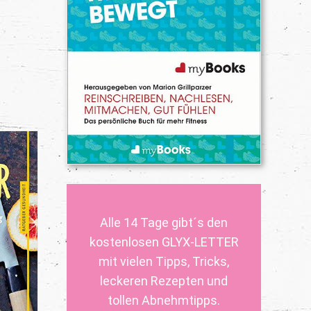
Alle 14 Tage gibt´s den
kostenlosen GLYX-LETTER
mit vielen Tipps, Tricks,
leckeren Rezepten und
tollen Abnehmtipps.