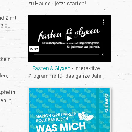
zu Hause - jetzt starten!
nd Zimt
 2 EL
ckeln
Fasten & Glyxen
- interaktive
den,
Programme für das ganze Jahr.
pfel in
en in