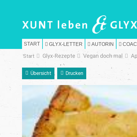
START
GLYX-LETTER
AUTORIN
COAC
Glyx-Rezepte
Vegan doch mal
Ap
Start
Übersicht
Drucken