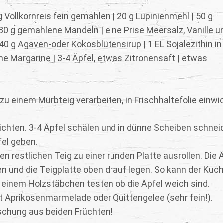
 Vollkornreis fein gemahlen | 20 g Lupinienmehl | 50 g
30 g gemahlene Mandeln | eine Prise Meersalz, Vanille u
40 g Agaven-oder Kokosblütensirup | 1 EL Sojalezithin in
ne Margarine | 3-4 Äpfel, etwas Zitronensaft | etwas
zu einem Mürbteig verarbeiten, in Frischhaltefolie einwi
richten. 3-4 Äpfel schälen und in dünne Scheiben schnei
fel geben.
n restlichen Teig zu einer runden Platte ausrollen. Die Ä
n und die Teigplatte oben drauf legen. So kann der Kuch
t einem Holzstäbchen testen ob die Äpfel weich sind.
t Aprikosenmarmelade oder Quittengelee (sehr fein!).
schung aus beiden Früchten!