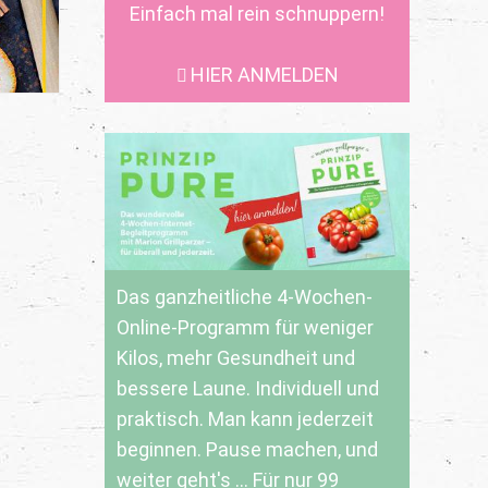
Einfach mal rein schnuppern!
HIER ANMELDEN
Das ganzheitliche 4-Wochen-
Online-Programm für weniger
Kilos, mehr Gesundheit und
bessere Laune. Individuell und
praktisch. Man kann jederzeit
beginnen. Pause machen, und
weiter geht's ... Für nur 99