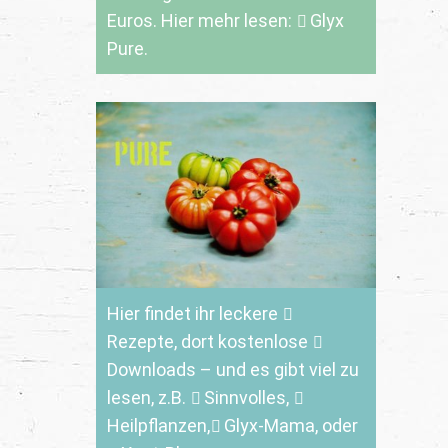
Euros. Hier mehr lesen:
Glyx
Pure.
Hier findet ihr leckere
Rezepte
, dort kostenlose
Downloads
– und es gibt viel zu
lesen, z.B.
Sinnvolles
,
Heilpflanzen,
Glyx-Mama,
oder