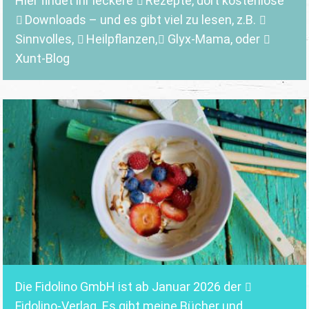
Hier findet ihr leckere
Rezepte
, dort kostenlose
Downloads
– und es gibt viel zu lesen, z.B.
Sinnvolles
,
Heilpflanzen,
Glyx-Mama,
oder
Xunt-Blog
Die Fidolino GmbH ist ab Januar 2026 der
Fidolino-Verlag.
Es gibt meine Bücher und