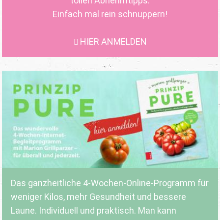
tollen Abnehmtipps.
Einfach mal rein schnuppern!
HIER ANMELDEN
Das ganzheitliche 4-Wochen-Online-Programm für
weniger Kilos, mehr Gesundheit und bessere
Laune. Individuell und praktisch. Man kann