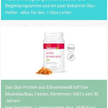
Begleitprogramme und ein paar bekannte Glyx-
Helfer - alles für den
Glyx-Letter
.
Das Glyx-Protein aus Erbseneiweiß hilft bei
Muskelaufbau, Fasten, Abnehmen. Gibt's seit 30
Jahren!
Hier bestellen:
premi protein plus
. 39,90 Euro.