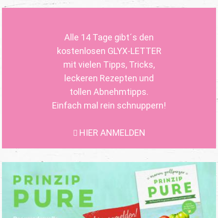
Alle 14 Tage gibt´s den
kostenlosen GLYX-LETTER
mit vielen Tipps, Tricks,
leckeren Rezepten und
tollen Abnehmtipps.
Einfach mal rein schnuppern!
HIER ANMELDEN