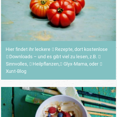
Hier findet ihr leckere
Rezepte
, dort kostenlose
Downloads
– und es gibt viel zu lesen, z.B.
Sinnvolles
,
Heilpflanzen,
Glyx-Mama,
oder
Xunt-Blog