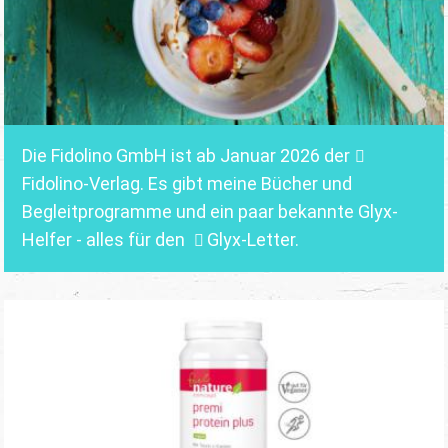
Die Fidolino GmbH ist ab Januar 2026 der
Fidolino-Verlag.
Es gibt meine Bücher und
Begleitprogramme und ein paar bekannte Glyx-
Helfer - alles für den
Glyx-Letter
.