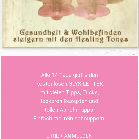
Alle 14 Tage gibt´s den
kostenlosen GLYX-LETTER
mit vielen Tipps, Tricks,
leckeren Rezepten und
tollen Abnehmtipps.
Einfach mal rein schnuppern!
HIER ANMELDEN