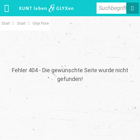
Suchbegriff
Start
Start
Glyx Pure
Fehler 404 - Die gewünschte Seite wurde nicht
gefunden!