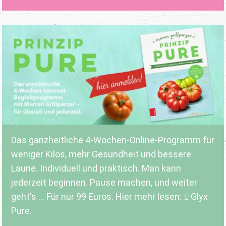
Das ganzheitliche 4-Wochen-Online-Programm für
weniger Kilos, mehr Gesundheit und bessere
Laune. Individuell und praktisch. Man kann
jederzeit beginnen. Pause machen, und weiter
geht's ... Für nur 99 Euros. Hier mehr lesen:
Glyx
Pure.