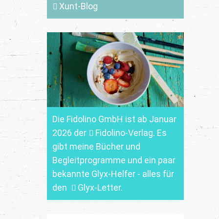
Xunt-Blog
Die Fidolino GmbH ist ab Januar
2026 der
Fidolino-Verlag.
Es
gibt meine Bücher und
Begleitprogramme und ein paar
bekannte Glyx-Helfer - alles für
den
Glyx-Letter
.