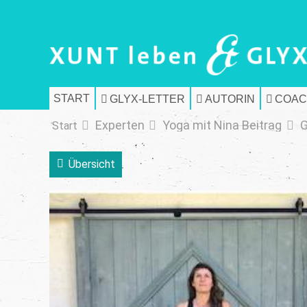
START
GLYX-LETTER
AUTORIN
COAC
Experten
Yoga mit Nina Beitrag
G
Start
Übersicht