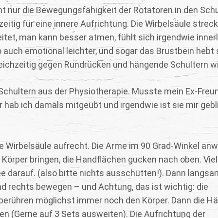
icht nur die Bewegungsfähigkeit der Rotatoren in den Sch
itig für eine innere Aufrichtung. Die Wirbelsäule streck
tet, man kann besser atmen, fühlt sich irgendwie innerl
o auch emotional leichter, und sogar das Brustbein hebt 
gleichzeitig gegen Rundrücken und hängende Schultern wi
 Schultern aus der Physiotherapie. Musste mein Ex-Freu
 hab ich damals mitgeübt und irgendwie ist sie mir gebl
die Wirbelsäule aufrecht. Die Arme im 90 Grad-Winkel anw
 Körper bringen, die Handflächen gucken nach oben. Viel
e darauf. (also bitte nichts ausschütten!). Dann langsa
nd rechts bewegen – und Achtung, das ist wichtig: die
sie berühren möglichst immer noch den Körper. Dann die H
en (Gerne auf 3 Sets ausweiten). Die Aufrichtung der