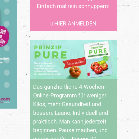
Einfach mal rein schnuppern!
HIER ANMELDEN
Das ganzheitliche 4-Wochen-
Online-Programm für weniger
Kilos, mehr Gesundheit und
bessere Laune. Individuell und
praktisch. Man kann jederzeit
beginnen. Pause machen, und
weiter geht's ... Für nur 99