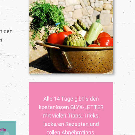
in den
er
Alle 14 Tage gibt´s den
kostenlosen GLYX-LETTER
mit vielen Tipps, Tricks,
leckeren Rezepten und
tollen Abnehmtipps.