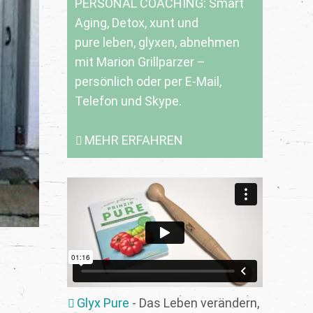
PERSONAL COACHING: Smart
Aging, Detox, xunt und
pure leben, glyxen, abnehmen
mit Marion Grillparzer –
persönlich oder per E-Mail,
Telefon und Skype.
MEHR ERFAHREN
Glyx Pure
- Das Leben verändern,