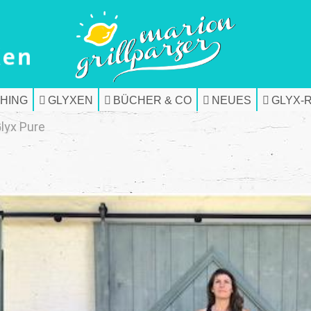
HING
GLYXEN
BÜCHER & CO
NEUES
GLYX-
lyx Pure