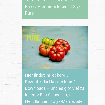
Euros. Hier mehr lesen:
Glyx
Pure.
Hier findet ihr leckere
Rezepte
, dort kostenlose
Downloads
– und es gibt viel zu
lesen, z.B.
Sinnvolles
,
Heilpflanzen,
Glyx-Mama,
oder