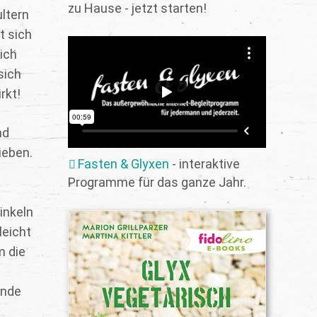
zu Hause - jetzt starten!
ultern
t sich
ich
sich
rkt!
nd
ieben.
Fasten & Glyxen
- interaktive
Programme für das ganze Jahr.
inkeln
leicht
m die
ände