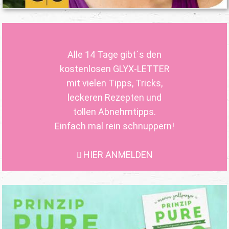
Alle 14 Tage gibt´s den
kostenlosen GLYX-LETTER
mit vielen Tipps, Tricks,
leckeren Rezepten und
tollen Abnehmtipps.
Einfach mal rein schnuppern!
HIER ANMELDEN