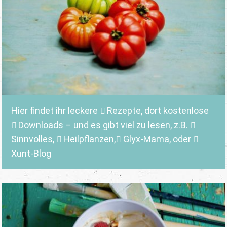
Hier findet ihr leckere
Rezepte
, dort kostenlose
Downloads
– und es gibt viel zu lesen, z.B.
Sinnvolles
,
Heilpflanzen,
Glyx-Mama,
oder
Xunt-Blog