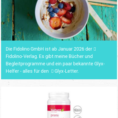
Die Fidolino GmbH ist ab Januar 2026 der
Fidolino-Verlag.
Es gibt meine Bücher und
Begleitprogramme und ein paar bekannte Glyx-
Helfer - alles für den
Glyx-Letter
.