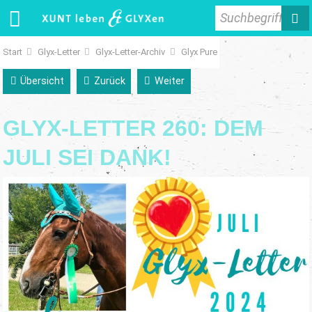
Suchbegriff
Start
Glyx-Letter
Glyx-Letter-Archiv
Glyx Pure
Übersicht
Zurück
Weiter
GLYX-LETTER 260: DEM
JULI SEI DANK!