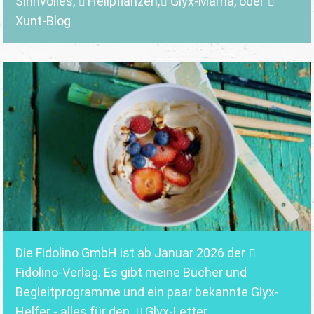
Sinnvolles
,
Heilpflanzen,
Glyx-Mama,
oder
Xunt-Blog
Die Fidolino GmbH ist ab Januar 2026 der
Fidolino-Verlag.
Es gibt meine Bücher und
Begleitprogramme und ein paar bekannte Glyx-
Helfer - alles für den
Glyx-Letter
.