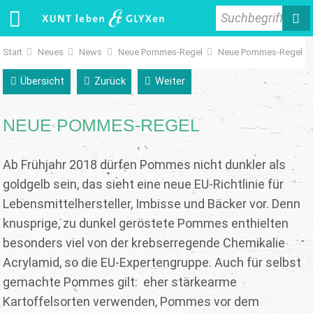
Suchbegriff
Start
Neues
News
Neue Pommes-Regel
Neue Pommes-Regel
Übersicht
Zurück
Weiter
NEUE POMMES-REGEL
Ab Frühjahr 2018 dürfen Pommes nicht dunkler als
goldgelb sein, das sieht eine neue EU-Richtlinie für
Lebensmittelhersteller, Imbisse und Bäcker vor. Denn
knusprige, zu dunkel geröstete Pommes enthielten
besonders viel von der krebserregende Chemikalie
Acrylamid, so die EU-Expertengruppe. Auch für selbst
gemachte Pommes gilt: eher stärkearme
Kartoffelsorten verwenden, Pommes vor dem