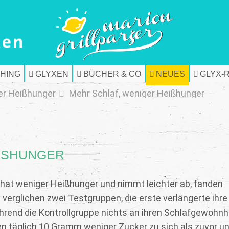
HING
GLYXEN
BÜCHER & CO
NEUES
GLYX-
er Heißhunger
Mehr Schlaf, weniger Heißhunger
SSHUNGER
 hat weniger Heißhunger und nimmt leichter ab, fanden
 verglichen zwei Testgruppen, die erste verlängerte ihre
hrend die Kontrollgruppe nichts an ihren Schlafgewohnh
en täglich 10 Gramm weniger Zucker zu sich als zuvor u