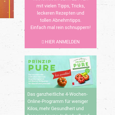
mit vielen Tipps, Tricks,
leckeren Rezepten und
tollen Abnehmtipps.
Einfach mal rein schnuppern!
HIER ANMELDEN
Das ganzheitliche 4-Wochen-
Online-Programm für weniger
Kilos, mehr Gesundheit und