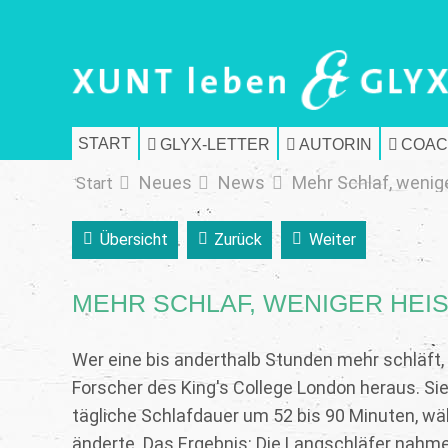
START
GLYX-LETTER
AUTORIN
COAC
Neues
News
Mehr Schlaf, wenig
Start
Übersicht
Zurück
Weiter
MEHR SCHLAF, WENIGER HEI
Wer eine bis anderthalb Stunden mehr schläft,
Forscher des King's College London heraus. Sie
tägliche Schlafdauer um 52 bis 90 Minuten, wä
änderte. Das Ergebnis: Die Langschläfer nahm