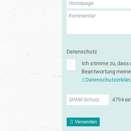
Homepage
Kommentar
Datenschutz
Ich stimme zu, dass
Beantwortung meiner
Datenschutzerklär
SPAM-Schutz
4
7
9
4
ei
Versenden