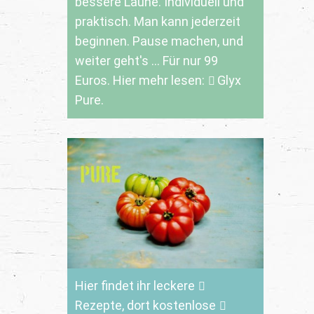
bessere Laune. Individuell und
praktisch. Man kann jederzeit
beginnen. Pause machen, und
weiter geht's ... Für nur 99
Euros. Hier mehr lesen:
Glyx
Pure.
Hier findet ihr leckere
Rezepte
, dort kostenlose