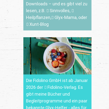
Downloads
– und es gibt viel zu
lesen, z.B.
Sinnvolles
,
Heilpflanzen,
Glyx-Mama,
oder
Xunt-Blog
Die Fidolino GmbH ist ab Januar
2026 der
Fidolino-Verlag.
Es
gibt meine Bücher und
Begleitprogramme und ein paar
bekannte Glyx-Helfer - alles für