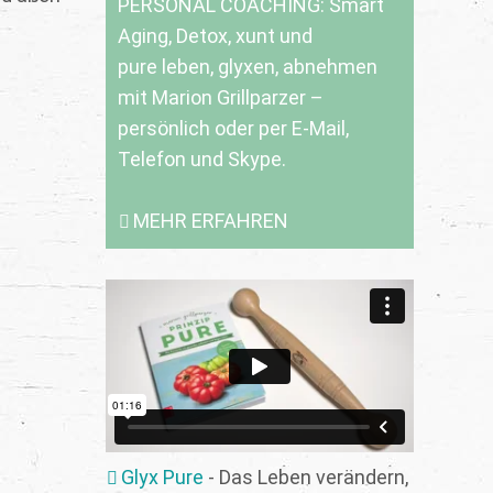
PERSONAL COACHING: Smart
Aging, Detox, xunt und
pure leben, glyxen, abnehmen
mit Marion Grillparzer –
persönlich oder per E-Mail,
Telefon und Skype.
MEHR ERFAHREN
Glyx Pure
- Das Leben verändern,