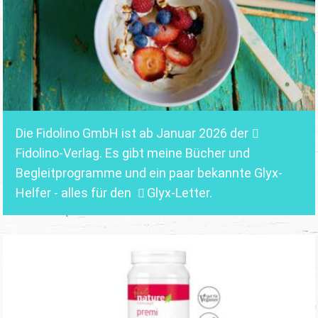
Die Fidolino GmbH ist ab Januar 2026 der
Fidolino-Verlag.
Es gibt meine Bücher und
Begleitprogramme und ein paar bekannte Glyx-
Helfer - alles für den
Glyx-Letter
.