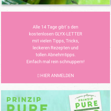
Alle 14 Tage gibt´s den
kostenlosen GLYX-LETTER
mit vielen Tipps, Tricks,
leckeren Rezepten und
tollen Abnehmtipps.
Einfach mal rein schnuppern!
HIER ANMELDEN