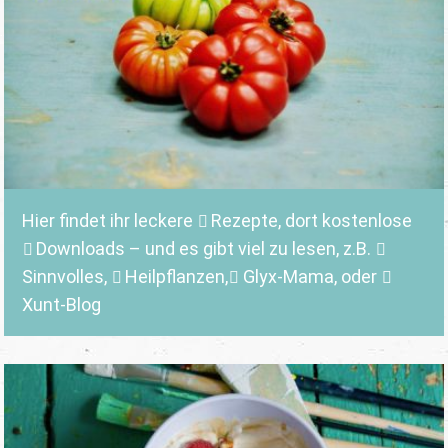
Hier findet ihr leckere
Rezepte
, dort kostenlose
Downloads
– und es gibt viel zu lesen, z.B.
Sinnvolles
,
Heilpflanzen,
Glyx-Mama,
oder
Xunt-Blog