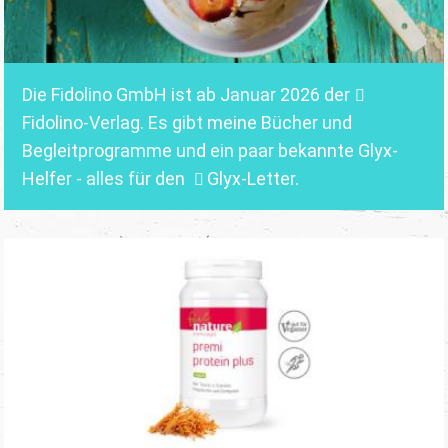
Die Fidolino GmbH ist ab Januar 2026 der
Fidolino-Verlag.
Es gibt meine Bücher und
Begleitprogramme und ein paar bekannte Glyx-
Helfer - alles für den
Glyx-Letter
.