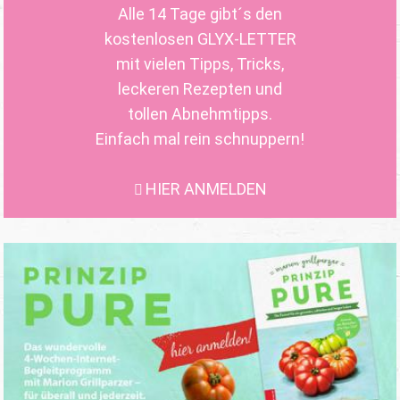
Alle 14 Tage gibt´s den
kostenlosen GLYX-LETTER
mit vielen Tipps, Tricks,
leckeren Rezepten und
tollen Abnehmtipps.
Einfach mal rein schnuppern!
HIER ANMELDEN