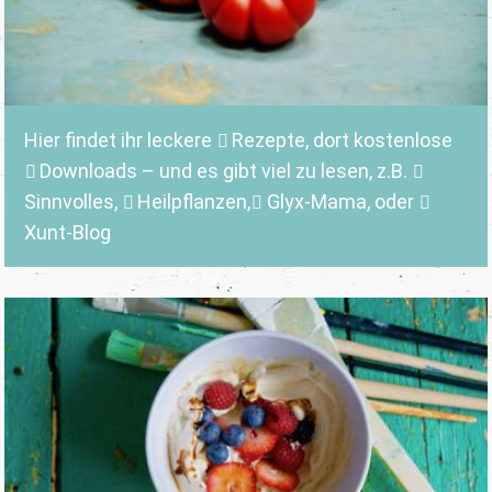
Hier findet ihr leckere
Rezepte
, dort kostenlose
Downloads
– und es gibt viel zu lesen, z.B.
Sinnvolles
,
Heilpflanzen,
Glyx-Mama,
oder
Xunt-Blog