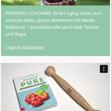
PERSONAL COACHING: Smart Aging, Detox, xunt
und pure leben, glyxen, abnehmen mit Marion
Grillparzer – persönlich oder per E-Mail, Telefon
und Skype.
MEHR ERFAHREN