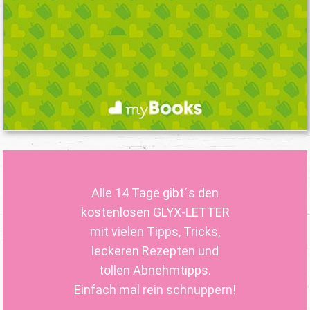
Alle 14 Tage gibt´s den
kostenlosen GLYX-LETTER
mit vielen Tipps, Tricks,
leckeren Rezepten und
tollen Abnehmtipps.
Einfach mal rein schnuppern!