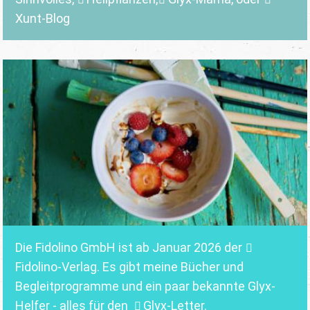
Xunt-Blog
Die Fidolino GmbH ist ab Januar 2026 der
Fidolino-Verlag.
Es gibt meine Bücher und
Begleitprogramme und ein paar bekannte Glyx-
Helfer - alles für den
Glyx-Letter
.