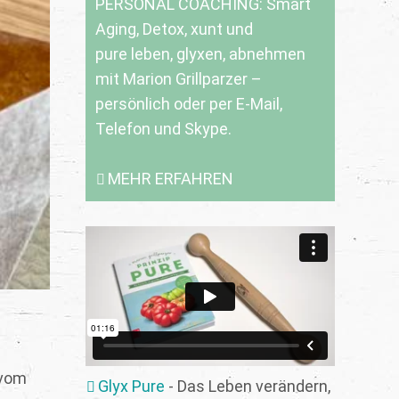
PERSONAL COACHING: Smart
Aging, Detox, xunt und
pure leben, glyxen, abnehmen
mit Marion Grillparzer –
persönlich oder per E-Mail,
Telefon und Skype.
MEHR ERFAHREN
 vom
Glyx Pure
- Das Leben verändern,