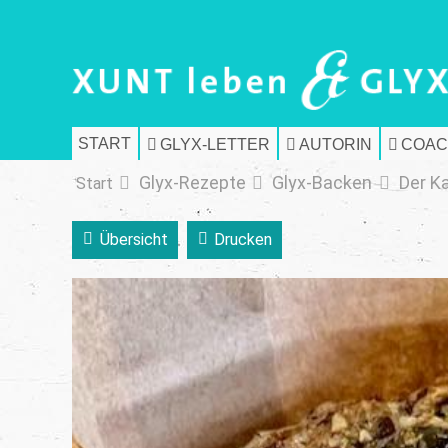
START
GLYX-LETTER
AUTORIN
COAC
Glyx-Rezepte
Glyx-Backen
Der K
Start
Übersicht
Drucken