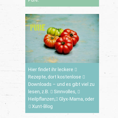
Hier findet ihr leckere
Rezepte
, dort kostenlose
Downloads
– und es gibt viel zu
lesen, z.B.
Sinnvolles
,
Heilpflanzen,
Glyx-Mama,
oder
Xunt-Blog