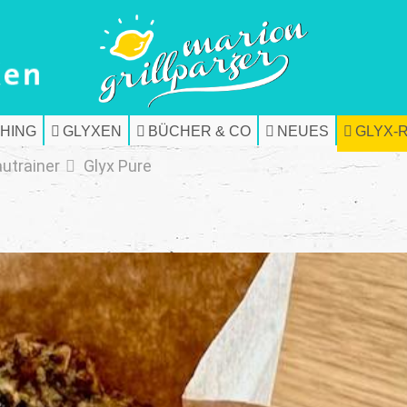
HING
GLYXEN
BÜCHER & CO
NEUES
GLYX-
autrainer
Glyx Pure