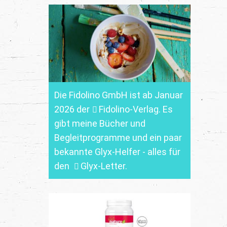
Die Fidolino GmbH ist ab Januar
2026 der
Fidolino-Verlag.
Es
gibt meine Bücher und
Begleitprogramme und ein paar
bekannte Glyx-Helfer - alles für
den
Glyx-Letter
.