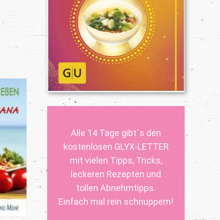
Alle 14 Tage gibt´s den
kostenlosen GLYX-LETTER
mit vielen Tipps, Tricks,
leckeren Rezepten und
tollen Abnehmtipps.
Einfach mal rein schnuppern!