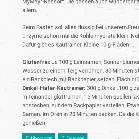
MyMayr-Ressort. Die passen auch wunderbar z
allem.
Beim Fasten soll alles flüssig bei unserem F
Enzyme schon mal die Kohlenhydrate klein. Ne
Dafür gibt es Kautrainer. Kleine 10 g-Fladen ...
Glutenfrei:
Je 100 g Leinsamen, Sonnenblumenke
Wasser zu einem Teig verrühren. 30 Minuten st
ein Backblech mit Backpapier setzen. Flach dr
Dinkel-Hafer-Kautrainer:
300 g Dinkel, 100 g z
miteinander glattrühren. 15 Minuten quellen la
abstechen, auf dem Backpapier verteilen. Etwa
Samen. Im Ofen in 20 Minuten backen. Da die K
genießen.
Übersicht
Drucken