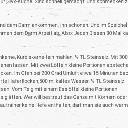
ur Glyx-Küche. Sind schnell gemacht. Und schmecken z
reund dem Darm ankommen. Ihn schonen. Und im Speichel
hmen dem Darm Arbeit ab. Also: Jeden Bissen 30 Mal k
rne, Kürbiskerne fein mahlen, ¼ TL Steinsalz. Mit 300
ehen lassen. Mit zwei Löffeln kleine Portionen absteche
ücken. Im Ofen bei 200 Grad Umluft etwa 15 Minuten ba
arte Haferflocken,500 ml kaltes Wasser, ¼ TL Steinsalz
ssen. Vom Teig mit einem Esslöffel kleine Portionen
s glätten. Wer will bestreut das Ganze mit Körnern oder
autrainer keine Hefe enthalten, darf man sie auch warm