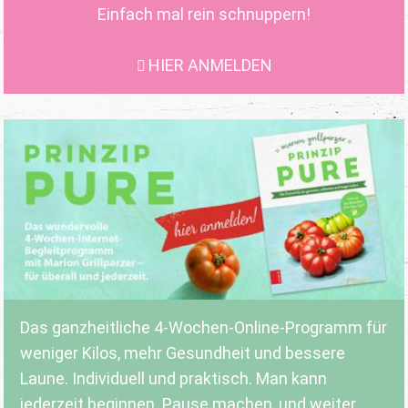
Einfach mal rein schnuppern!
HIER ANMELDEN
Das ganzheitliche 4-Wochen-Online-Programm für
weniger Kilos, mehr Gesundheit und bessere
Laune. Individuell und praktisch. Man kann
jederzeit beginnen. Pause machen, und weiter