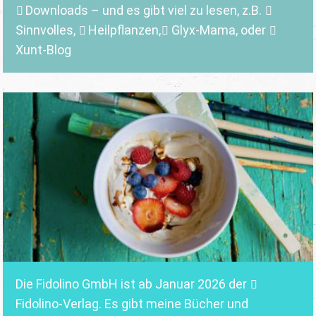
Downloads
– und es gibt viel zu lesen, z.B.
Sinnvolles
,
Heilpflanzen,
Glyx-Mama,
oder
Xunt-Blog
Die Fidolino GmbH ist ab Januar 2026 der
Fidolino-Verlag.
Es gibt meine Bücher und