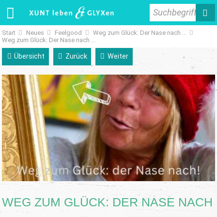
Suchbegriff
Start
Neues
Feelgood
Weg zum Glück: Der Nase nach ...
Weg zum Glück: Der Nase nach ...
Übersicht
Zurück
Weiter
WEG ZUM GLÜCK: DER NASE NACH