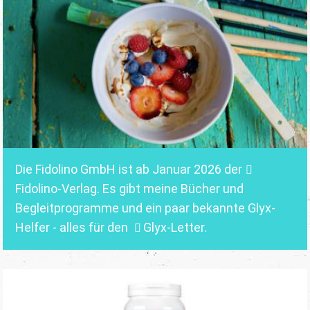
Die Fidolino GmbH ist ab Januar 2026 der
Fidolino-Verlag.
Es gibt meine Bücher und
Begleitprogramme und ein paar bekannte Glyx-
Helfer - alles für den
Glyx-Letter
.