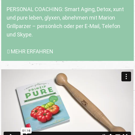
PERSONAL COACHING: Smart Aging, Detox, xunt
und pure leben, glyxen, abnehmen mit Marion
Grillparzer – persönlich oder per E-Mail, Telefon
und Skype.
MEHR ERFAHREN