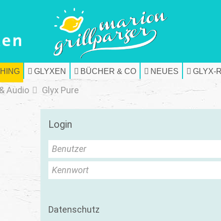
HING
GLYXEN
BÜCHER & CO
NEUES
GLYX-
& Audio
Glyx Pure
Login
Benutzer
Kennwort
Datenschutz