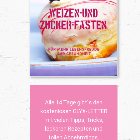
Alle 14 Tage gibt´s den
kostenlosen GLYX-LETTER
mit vielen Tipps, Tricks,
leckeren Rezepten und
tollen Abnehmtipps.