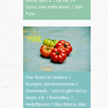
weiter geht's ... Für nur 99
Euros. Hier mehr lesen:
Glyx
Pure.
Hier findet ihr leckere
Rezepte
, dort kostenlose
Downloads
– und es gibt viel zu
lesen, z.B.
Sinnvolles
,
Heilpflanzen,
Glyx-Mama,
oder