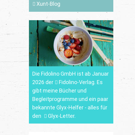
Xunt-Blog
Die Fidolino GmbH ist ab Januar
2026 der
Fidolino-Verlag.
Es
gibt meine Bücher und
Begleitprogramme und ein paar
bekannte Glyx-Helfer - alles für
den
Glyx-Letter
.