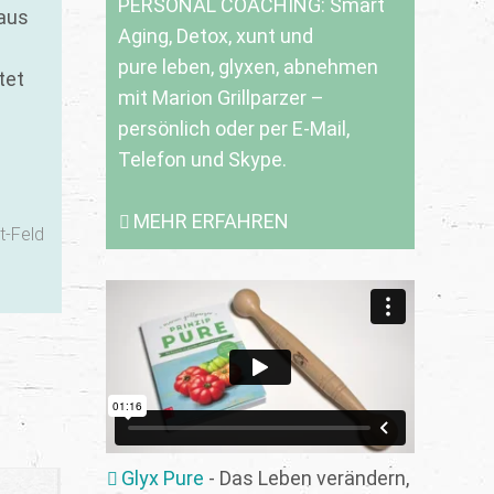
PERSONAL COACHING: Smart
aus
Aging, Detox, xunt und
pure leben, glyxen, abnehmen
tet
mit Marion Grillparzer –
persönlich oder per E-Mail,
Telefon und Skype.
MEHR ERFAHREN
t-Feld
Glyx Pure
- Das Leben verändern,