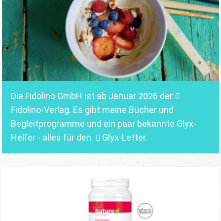
Die Fidolino GmbH ist ab Januar 2026 der
Fidolino-Verlag.
Es gibt meine Bücher und
Begleitprogramme und ein paar bekannte Glyx-
Helfer - alles für den
Glyx-Letter
.