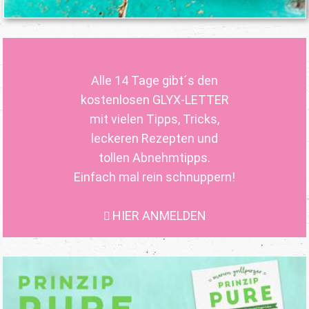
Alle 14 Tage gibt´s den
kostenlosen GLYX-LETTER
mit vielen Tipps, Tricks,
leckeren Rezepten und
tollen Abnehmtipps.
Einfach mal rein schnuppern!
HIER ANMELDEN