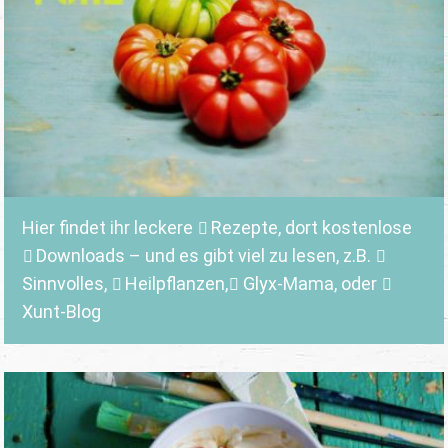
Hier findet ihr leckere
Rezepte
, dort kostenlose
Downloads
– und es gibt viel zu lesen, z.B.
Sinnvolles
,
Heilpflanzen,
Glyx-Mama,
oder
Xunt-Blog