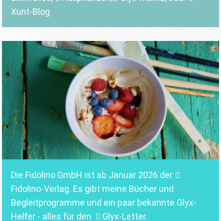
Xunt-Blog
Die Fidolino GmbH ist ab Januar 2026 der
Fidolino-Verlag.
Es gibt meine Bücher und
Begleitprogramme und ein paar bekannte Glyx-
Helfer - alles für den
Glyx-Letter
.