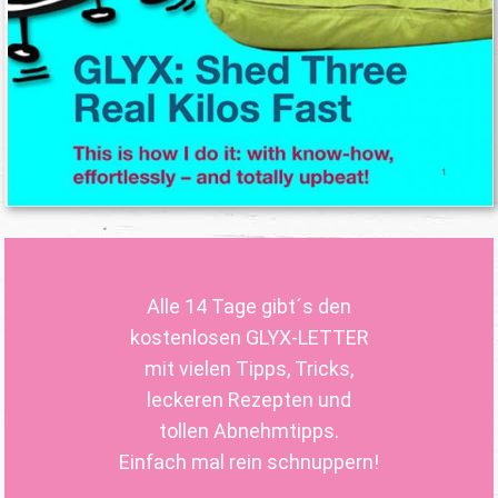
Alle 14 Tage gibt´s den
kostenlosen GLYX-LETTER
mit vielen Tipps, Tricks,
leckeren Rezepten und
tollen Abnehmtipps.
Einfach mal rein schnuppern!