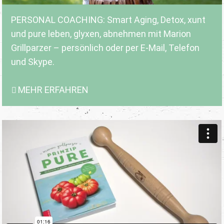
PERSONAL COACHING: Smart Aging, Detox, xunt
und pure leben, glyxen, abnehmen mit Marion
Grillparzer – persönlich oder per E-Mail, Telefon
und Skype.
MEHR ERFAHREN