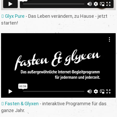
Glyx Pure
- Das Leben verändern, zu Hause - jetzt
starten!
Fasten & Glyxen
- interaktive Programme für das
ganze Jahr.