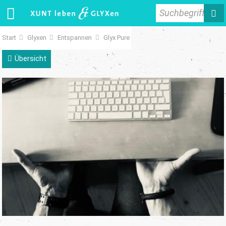
Suchbegriff
Start
Glyxen
Entspannen
Glyx Pure
Übersicht