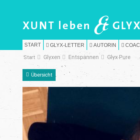
START
GLYX-LETTER
AUTORIN
COAC
Glyxen
Entspannen
Glyx Pure
Start
Übersicht