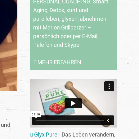
PERSONAL COACHING: Smart
Aging, Detox, xunt und
pure leben, glyxen, abnehmen
mit Marion Grillparzer –
persönlich oder per E-Mail,
Telefon und Skype.
MEHR ERFAHREN
 und
Glyx Pure
- Das Leben verändern,