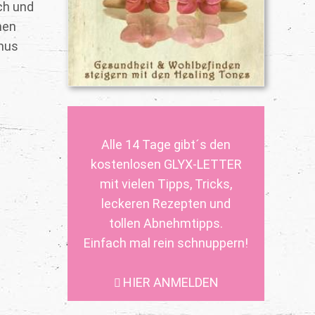
ch und
hen
smus
Alle 14 Tage gibt´s den
kostenlosen GLYX-LETTER
mit vielen Tipps, Tricks,
leckeren Rezepten und
tollen Abnehmtipps.
Einfach mal rein schnuppern!
HIER ANMELDEN