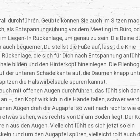
rall durchführen. Geübte können Sie auch im Sitzen mac
uch, als Entspannungsübung vor dem Meeting im Büro, od
im Liegen. In Rückenlage, um genau zu sein. Die Beine d
er auch bequemer, Du stellst die Füße auf, lässt die Knie
n Rückenlage, die sich für Dich nach Entspannung anfühl
hale bilden und den Hinterkopf hineinlegen. Die Ellenbo
 auf der unteren Schädelkante auf, die Daumen knapp unt
pitzen die Halswirbelsäule spüren kannst.
auch mit offenen Augen durchführen, das fühlt sich da
 an –, den Kopf wirklich in die Hände fallen, schwer wer
en Augen dreh die Augäpfel so weit nach rechts wie e
 etwas sehen, was rechts von Dir am Boden liegt. Der K
n aus den Augen. Vielleicht fühlt es sich jetzt so ein
eln rund um den Augapfel spüren, vielleicht rollt auch d