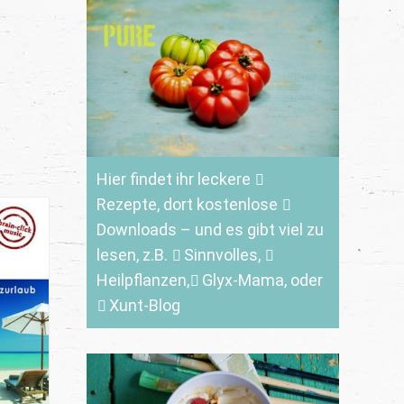
Hier findet ihr leckere
Rezepte
, dort kostenlose
Downloads
– und es gibt viel zu
lesen, z.B.
Sinnvolles
,
Heilpflanzen,
Glyx-Mama,
oder
Xunt-Blog