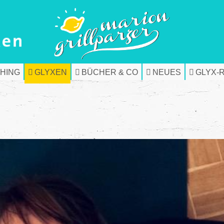
HING
GLYXEN
BÜCHER & CO
NEUES
GLYX-