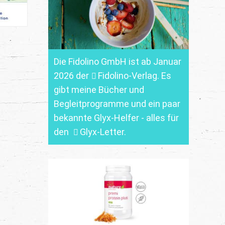
Die Fidolino GmbH ist ab Januar
2026 der
Fidolino-Verlag.
Es
gibt meine Bücher und
Begleitprogramme und ein paar
bekannte Glyx-Helfer - alles für
den
Glyx-Letter
.