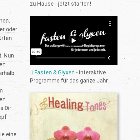
zu Hause - jetzt starten!
hen,
er oder
ürfen
t. Nun
gen
Fasten & Glyxen
- interaktive
erhalb
Programme für das ganze Jahr.
nn
den
s Dir
opf
ie eine