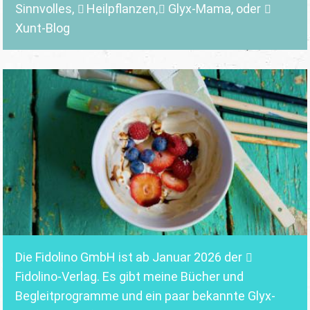
Sinnvolles
,
Heilpflanzen,
Glyx-Mama,
oder
Xunt-Blog
Die Fidolino GmbH ist ab Januar 2026 der
Fidolino-Verlag.
Es gibt meine Bücher und
Begleitprogramme und ein paar bekannte Glyx-