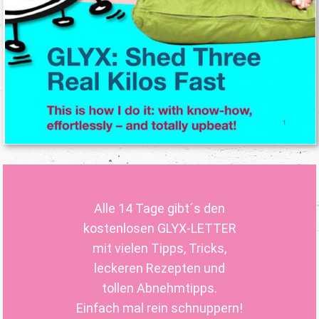
Alle 14 Tage gibt´s den
kostenlosen GLYX-LETTER
mit vielen Tipps, Tricks,
leckeren Rezepten und
tollen Abnehmtipps.
Einfach mal rein schnuppern!