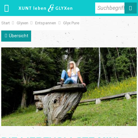
Suchbegriff
Start
Glyxen
Entspannen
Glyx Pure
Übersicht