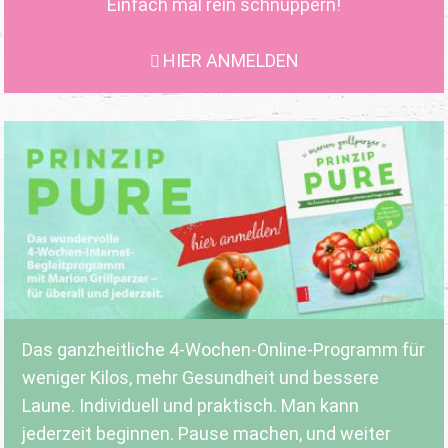
Einfach mal rein schnuppern!
HIER ANMELDEN
Das ganzheitliche 4-Wochen-Online-Programm für
weniger Kilos, mehr Gesundheit und bessere
Laune. Individuell und praktisch. Man kann
jederzeit beginnen. Pause machen, und weiter