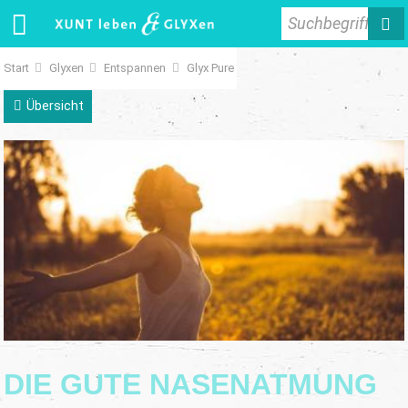
Suchbegriff
Start
Glyxen
Entspannen
Glyx Pure
Übersicht
DIE GUTE NASENATMUNG