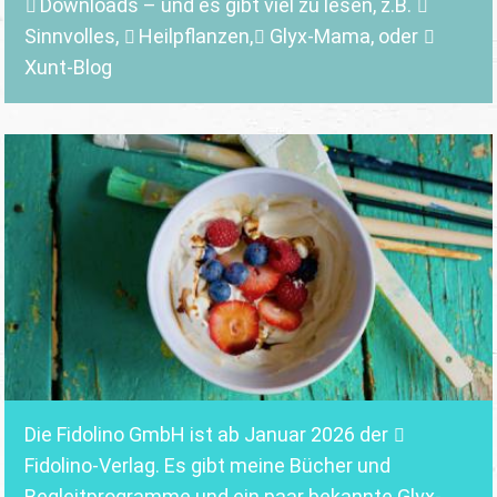
Downloads
– und es gibt viel zu lesen, z.B.
Sinnvolles
,
Heilpflanzen,
Glyx-Mama,
oder
Xunt-Blog
Die Fidolino GmbH ist ab Januar 2026 der
Fidolino-Verlag.
Es gibt meine Bücher und
Begleitprogramme und ein paar bekannte Glyx-