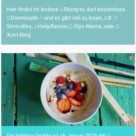
Hier findet ihr leckere
Rezepte
, dort kostenlose
Downloads
– und es gibt viel zu lesen, z.B.
Sinnvolles
,
Heilpflanzen,
Glyx-Mama,
oder
Xunt-Blog
Die Fidolino GmbH ist ab Januar 2026 der