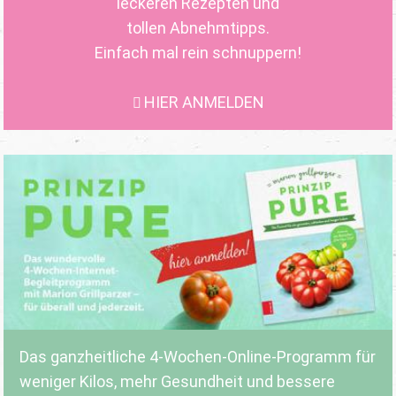
leckeren Rezepten und
tollen Abnehmtipps.
Einfach mal rein schnuppern!
HIER ANMELDEN
Das ganzheitliche 4-Wochen-Online-Programm für
weniger Kilos, mehr Gesundheit und bessere