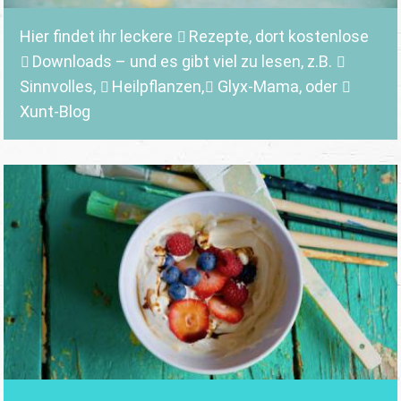
Hier findet ihr leckere
Rezepte
, dort kostenlose
Downloads
– und es gibt viel zu lesen, z.B.
Sinnvolles
,
Heilpflanzen,
Glyx-Mama,
oder
Xunt-Blog