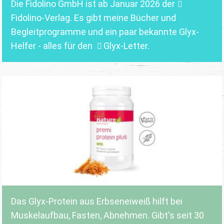
Die Fidolino GmbH ist ab Januar 2026 der
Fidolino-Verlag.
Es gibt meine Bücher und
Begleitprogramme und ein paar bekannte Glyx-
Helfer - alles für den
Glyx-Letter
.
Das Glyx-Protein aus Erbseneiweiß hilft bei
Muskelaufbau, Fasten, Abnehmen. Gibt's seit 30