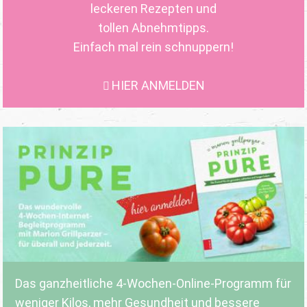
leckeren Rezepten und
tollen Abnehmtipps.
Einfach mal rein schnuppern!
HIER ANMELDEN
Das ganzheitliche 4-Wochen-Online-Programm für
weniger Kilos, mehr Gesundheit und bessere