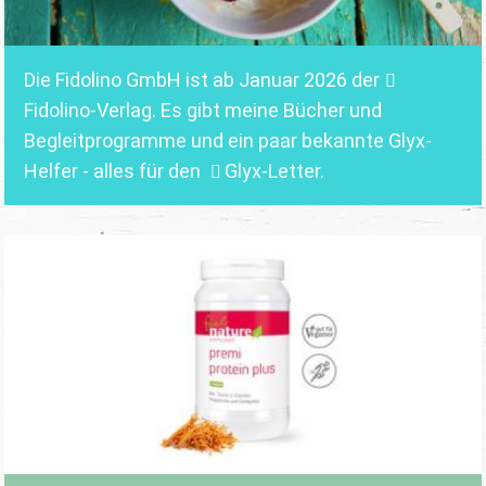
Die Fidolino GmbH ist ab Januar 2026 der
Fidolino-Verlag.
Es gibt meine Bücher und
Begleitprogramme und ein paar bekannte Glyx-
Helfer - alles für den
Glyx-Letter
.