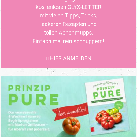
kostenlosen GLYX-LETTER
mit vielen Tipps, Tricks,
leckeren Rezepten und
tollen Abnehmtipps.
Einfach mal rein schnuppern!
HIER ANMELDEN