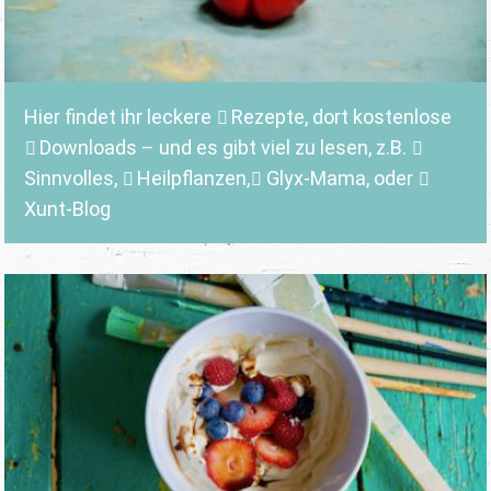
Hier findet ihr leckere
Rezepte
, dort kostenlose
Downloads
– und es gibt viel zu lesen, z.B.
Sinnvolles
,
Heilpflanzen,
Glyx-Mama,
oder
Xunt-Blog