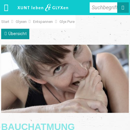
Suchbegriff
Start
Glyxen
Entspannen
Glyx Pure
Übersicht
BAUCHATMUNG