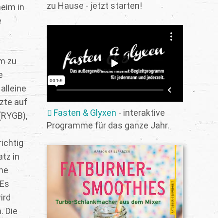
zu Hause - jetzt starten!
heim in
e
om zu
e
alleine
rzte auf
Fasten & Glyxen
- interaktive
(RYGB),
Programme für das ganze Jahr.
ichtig
tz in
he
 Es
ird
. Die