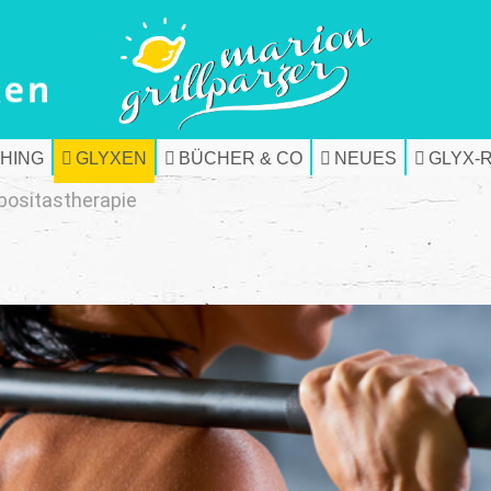
HING
GLYXEN
BÜCHER & CO
NEUES
GLYX-
positastherapie