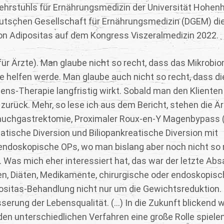
 Lehrstuhls für Ernährungsmedizin der Universität Hohen
eutschen Gesellschaft für Ernährungsmedizin (DGEM) di
von Adipositas auf dem Kongress Viszeralmedizin 2022.
ür Ärzte). Man glaube nicht so recht, dass das Mikrobi
 helfen werde. Man glaube auch nicht so recht, dass di
ns-Therapie langfristig wirkt. Sobald man den Klienten 
n zurück. Mehr, so lese ich aus dem Bericht, stehen die Ä
auchgastrektomie, Proximaler Roux-en-Y Magenbypass 
ische Diversion und Biliopankreatische Diversion mit
endoskopische OPs, wo man bislang aber noch nicht so r
 Was mich eher interessiert hat, das war der letzte Absa
n, Diäten, Medikamente, chirurgische oder endoskopisc
ositas-Behandlung nicht nur um die Gewichtsreduktion.
rung der Lebensqualität. (...) In die Zukunft blickend w
en unterschiedlichen Verfahren eine große Rolle spielen