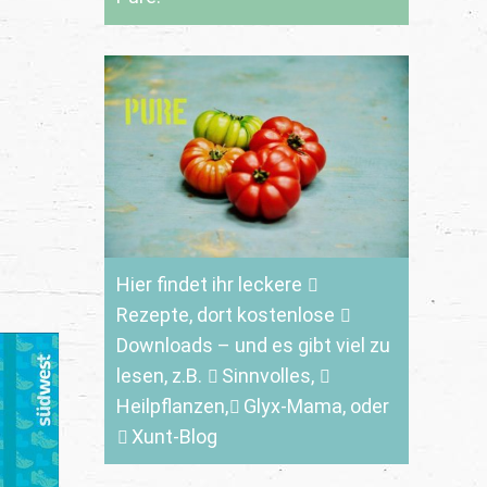
Hier findet ihr leckere
Rezepte
, dort kostenlose
Downloads
– und es gibt viel zu
lesen, z.B.
Sinnvolles
,
Heilpflanzen,
Glyx-Mama,
oder
Xunt-Blog