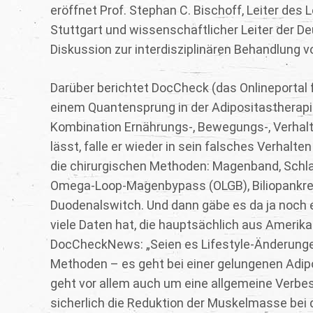
eröffnet Prof. Stephan C. Bischoff, Leiter des
Stuttgart und wissenschaftlicher Leiter der D
Diskussion zur interdisziplinären Behandlung 
Darüber berichtet DocCheck (das Onlineportal f
einem Quantensprung in der Adipositastherapie
Kombination Ernährungs-, Bewegungs-, Verhalte
lässt, falle er wieder in sein falsches Verhalte
die chirurgischen Methoden: Magenband, Schl
Omega-Loop-Magenbypass (OLGB), Biliopankreat
Duodenalswitch. Und dann gäbe es da ja noch 
viele Daten hat, die hauptsächlich aus Amerika.
DocCheckNews: „Seien es Lifestyle-Änderunge
Methoden – es geht bei einer gelungenen Adip
geht vor allem auch um eine allgemeine Verbesse
sicherlich die Reduktion der Muskelmasse bei d