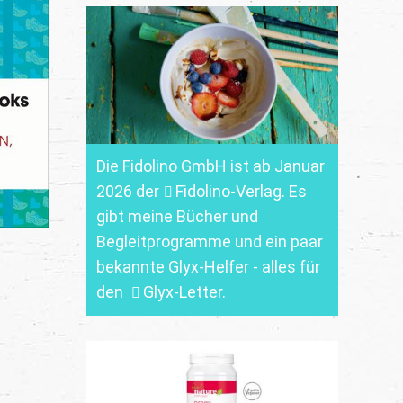
Die Fidolino GmbH ist ab Januar
2026 der
Fidolino-Verlag.
Es
gibt meine Bücher und
Begleitprogramme und ein paar
bekannte Glyx-Helfer - alles für
den
Glyx-Letter
.