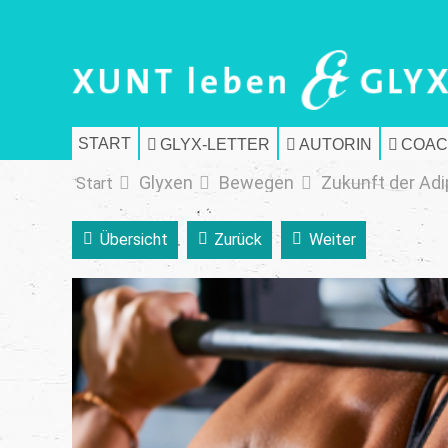
START
GLYX-LETTER
AUTORIN
COAC
Glyxen
Bewegen
Zukunft der Adi
Start
Übersicht
Zurück
Weiter