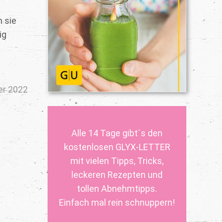
n sie
ig
er 2022
Alle 14 Tage gibt´s den
kostenlosen GLYX-LETTER
mit vielen Tipps, Tricks,
leckeren Rezepten und
tollen Abnehmtipps.
Einfach mal rein schnuppern!