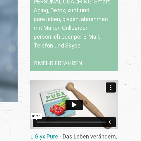
PERSONAL COACHING: Smart
Aging, Detox, xunt und
pure leben, glyxen, abnehmen
mit Marion Grillparzer –
persönlich oder per E-Mail,
Telefon und Skype.
MEHR ERFAHREN
Glyx Pure
- Das Leben verändern,