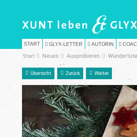
START
GLYX-LETTER
AUTORIN
COAC
Neues
Ausprobieren
Wundertüt
Start
Übersicht
Zurück
Weiter