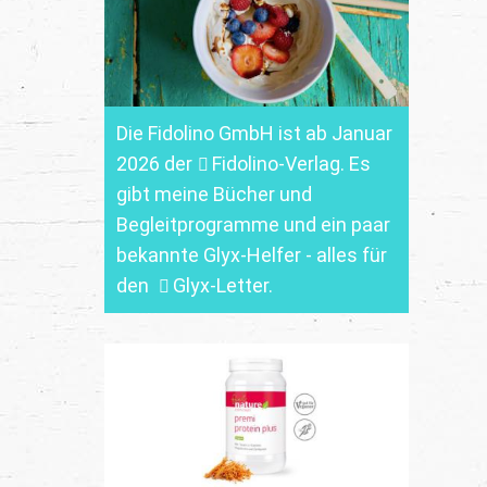
Die Fidolino GmbH ist ab Januar
2026 der
Fidolino-Verlag.
Es
gibt meine Bücher und
Begleitprogramme und ein paar
bekannte Glyx-Helfer - alles für
den
Glyx-Letter
.