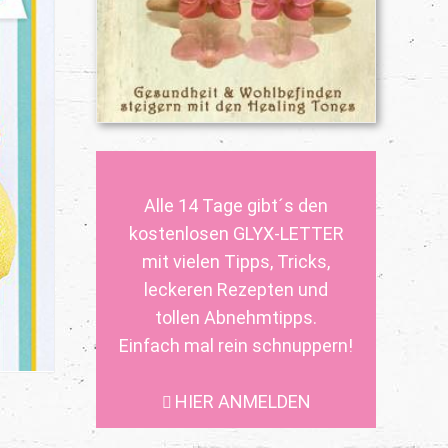
Alle 14 Tage gibt´s den
kostenlosen GLYX-LETTER
mit vielen Tipps, Tricks,
leckeren Rezepten und
tollen Abnehmtipps.
Einfach mal rein schnuppern!
HIER ANMELDEN