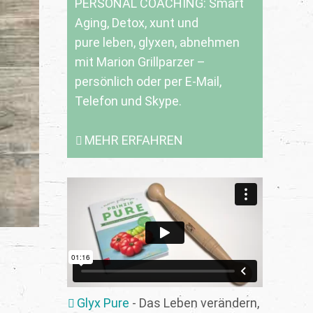
PERSONAL COACHING: Smart
Aging, Detox, xunt und
pure leben, glyxen, abnehmen
mit Marion Grillparzer –
persönlich oder per E-Mail,
Telefon und Skype.
MEHR ERFAHREN
Glyx Pure
- Das Leben verändern,