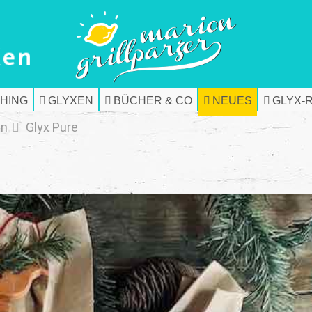
HING
GLYXEN
BÜCHER & CO
NEUES
GLYX-
en
Glyx Pure