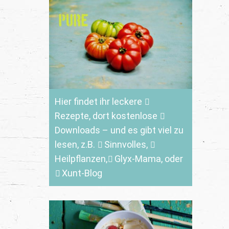
Hier findet ihr leckere
Rezepte
, dort kostenlose
Downloads
– und es gibt viel zu
lesen, z.B.
Sinnvolles
,
Heilpflanzen,
Glyx-Mama,
oder
Xunt-Blog