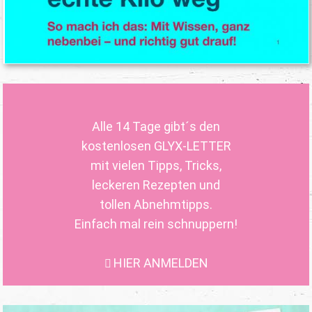
Alle 14 Tage gibt´s den
kostenlosen GLYX-LETTER
mit vielen Tipps, Tricks,
leckeren Rezepten und
tollen Abnehmtipps.
Einfach mal rein schnuppern!
HIER ANMELDEN