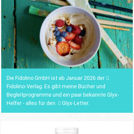
Die Fidolino GmbH ist ab Januar 2026 der
Fidolino-Verlag.
Es gibt meine Bücher und
Begleitprogramme und ein paar bekannte Glyx-
Helfer - alles für den
Glyx-Letter
.