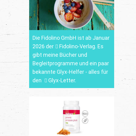
Die Fidolino GmbH ist ab Januar
2026 der
Fidolino-Verlag.
Es
gibt meine Bücher und
Begleitprogramme und ein paar
bekannte Glyx-Helfer - alles für
den
Glyx-Letter
.