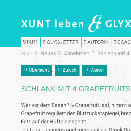
START
GLYX-LETTER
AUTORIN
COAC
Neues
Abnehmen
Schlank mit 4
Start
Übersicht
Zurück
Weiter
SCHLANK MIT 4 GRAPEFRUIT
Wer vor dem Essen 1⁄2 Grapefruit isst, nimmt ab 
Grapefruit reguliert den Blutzuckerspiegel, b
Fett auf der Hüfte einsperrt.
Ich tu mir übrigens auch gern mal ein Stück Gr