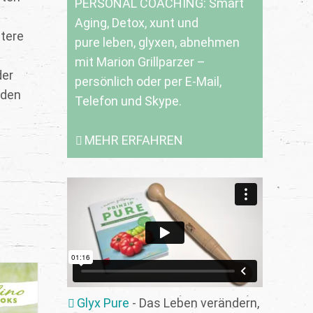
PERSONAL COACHING: Smart
Aging, Detox, xunt und
itere
pure leben, glyxen, abnehmen
mit Marion Grillparzer –
der
persönlich oder per E-Mail,
 den
Telefon und Skype.
MEHR ERFAHREN
Glyx Pure
- Das Leben verändern,