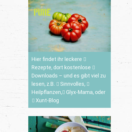
Hier findet ihr leckere
Rezepte
, dort kostenlose
Downloads
– und es gibt viel zu
lesen, z.B.
Sinnvolles
,
Heilpflanzen,
Glyx-Mama,
oder
Xunt-Blog