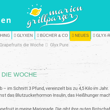
HING
GLYXEN
BÜCHER & CO
NEUES
GLYX-
 Grapefruits die Woche
Glyx Pure
S DIE WOCHE
– im Schnitt 3 Pfund, vereinzelt bis zu 4,5 Kilo im Jahr.
remst das Blutzuckerhormon Insulin, das Heißhunger mac
apefruit in meine Marionade. Die gibt ihre guten Botscha