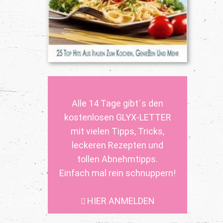
Alle 14 Tage gibt´s den
kostenlosen GLYX-LETTER
mit vielen Tipps, Tricks,
leckeren Rezepten und
tollen Abnehmtipps.
Einfach mal rein schnuppern!
HIER ANMELDEN