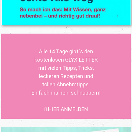
Alle 14 Tage gibt´s den
kostenlosen GLYX-LETTER
mit vielen Tipps, Tricks,
leckeren Rezepten und
tollen Abnehmtipps.
Einfach mal rein schnuppern!
HIER ANMELDEN