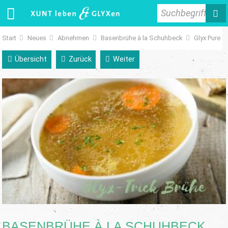
Suchbegriff
Start
Neues
Abnehmen
Basenbrühe à la Schuhbeck
Glyx Pure
Übersicht
Zurück
Weiter
BASENBRÜHE À LA SCHUHBECK