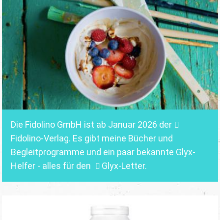
Die Fidolino GmbH ist ab Januar 2026 der
Fidolino-Verlag.
Es gibt meine Bücher und
Begleitprogramme und ein paar bekannte Glyx-
Helfer - alles für den
Glyx-Letter
.